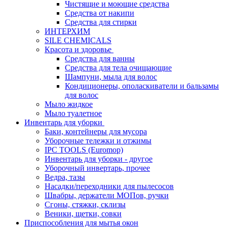
Чистящие и моющие средства
Средства от накипи
Средства для стирки
ИНТЕРХИМ
SILE CHEMICALS
Красота и здоровье
Средства для ванны
Средства для тела очищающие
Шампуни, мыла для волос
Кондиционеры, ополаскиватели и бальзамы
для волос
Мыло жидкое
Мыло туалетное
Инвентарь для уборки
Баки, контейнеры для мусора
Уборочные тележки и отжимы
IPC TOOLS (Euromop)
Инвентарь для уборки - другое
Уборочный инвертарь, прочее
Ведра, тазы
Насадки/переходники для пылесосов
Швабры, держатели МОПов, ручки
Сгоны, стяжки, склизы
Веники, щетки, совки
Приспособления для мытья окон