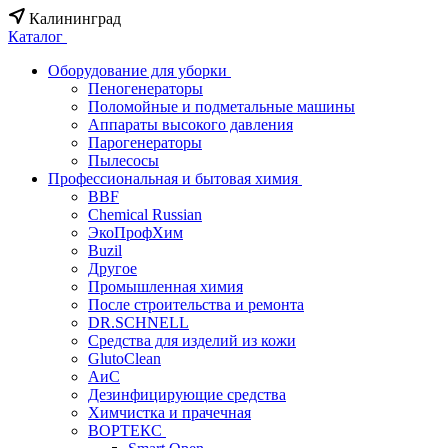
Калининград
Каталог
Оборудование для уборки
Пеногенераторы
Поломойные и подметальные машины
Аппараты высокого давления
Парогенераторы
Пылесосы
Профессиональная и бытовая химия
BBF
Chemical Russian
ЭкоПрофХим
Buzil
Другое
Промышленная химия
После строительства и ремонта
DR.SCHNELL
Средства для изделий из кожи
GlutoClean
АиС
Дезинфицирующие средства
Химчистка и прачечная
ВОРТЕКС