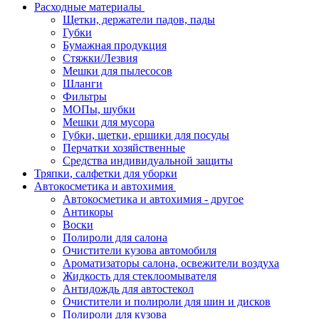
Расходные материалы
Щетки, держатели падов, пады
Губки
Бумажная продукция
Стяжки/Лезвия
Мешки для пылесосов
Шланги
Фильтры
МОПы, шубки
Мешки для мусора
Губки, щетки, ершики для посуды
Перчатки хозяйственные
Средства индивидуальной защиты
Тряпки, салфетки для уборки
Автокосметика и автохимия
Автокосметика и автохимия - другое
Антикоры
Воски
Полироли для салона
Очистители кузова автомобиля
Ароматизаторы салона, освежители воздуха
Жидкость для стеклоомывателя
Антидождь для автостекол
Очистители и полироли для шин и дисков
Полироли для кузова