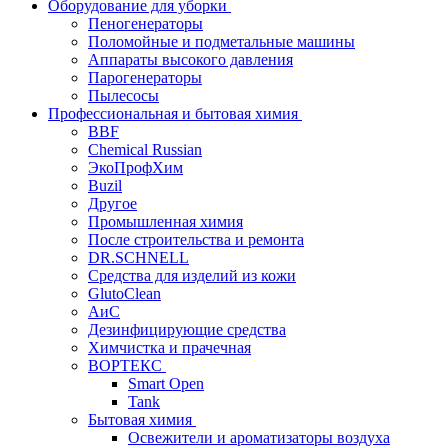
Оборудование для уборки
Пеногенераторы
Поломойные и подметальные машины
Аппараты высокого давления
Парогенераторы
Пылесосы
Профессиональная и бытовая химия
BBF
Chemical Russian
ЭкоПрофХим
Buzil
Другое
Промышленная химия
После строительства и ремонта
DR.SCHNELL
Средства для изделий из кожи
GlutoClean
АиС
Дезинфицирующие средства
Химчистка и прачечная
ВОРТЕКС
Smart Open
Tank
Бытовая химия
Освежители и ароматизаторы воздуха