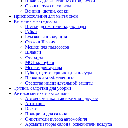
Швабры, держатели МОПов, ручки
Сгоны, стяжки, склизы
Веники, щетки, совки
Приспособления для мытья окон
Расходные материалы
Щетки, держатели падов, пады
Губки
Бумажная продукция
Стяжки/Лезвия
Мешки для пылесосов
Шланги
Фильтры
МОПы, шубки
Мешки для мусора
Губки, щетки, ершики для посуды
Перчатки хозяйственные
Средства индивидуальной защиты
Тряпки, салфетки для уборки
Автокосметика и автохимия
Автокосметика и автохимия - другое
Антикоры
Воски
Полироли для салона
Очистители кузова автомобиля
Ароматизаторы салона, освежители воздуха