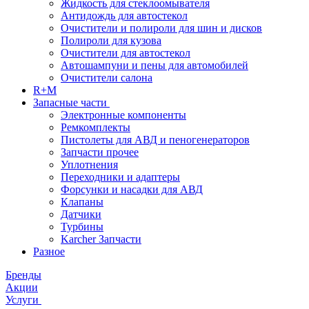
Жидкость для стеклоомывателя
Антидождь для автостекол
Очистители и полироли для шин и дисков
Полироли для кузова
Очистители для автостекол
Автошампуни и пены для автомобилей
Очистители салона
R+M
Запасные части
Электронные компоненты
Ремкомплекты
Пистолеты для АВД и пеногенераторов
Запчасти прочее
Уплотнения
Переходники и адаптеры
Форсунки и насадки для АВД
Клапаны
Датчики
Турбины
Karcher Запчасти
Разное
Бренды
Акции
Услуги