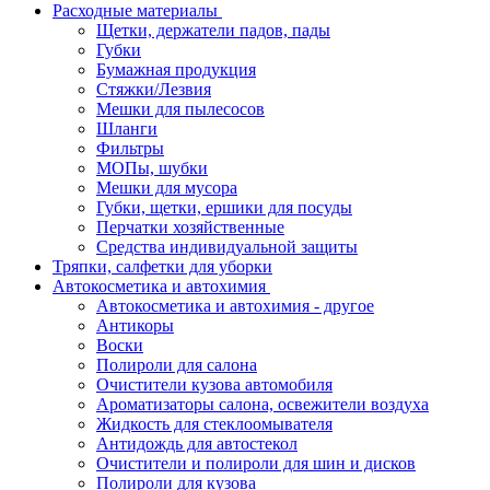
Расходные материалы
Щетки, держатели падов, пады
Губки
Бумажная продукция
Стяжки/Лезвия
Мешки для пылесосов
Шланги
Фильтры
МОПы, шубки
Мешки для мусора
Губки, щетки, ершики для посуды
Перчатки хозяйственные
Средства индивидуальной защиты
Тряпки, салфетки для уборки
Автокосметика и автохимия
Автокосметика и автохимия - другое
Антикоры
Воски
Полироли для салона
Очистители кузова автомобиля
Ароматизаторы салона, освежители воздуха
Жидкость для стеклоомывателя
Антидождь для автостекол
Очистители и полироли для шин и дисков
Полироли для кузова