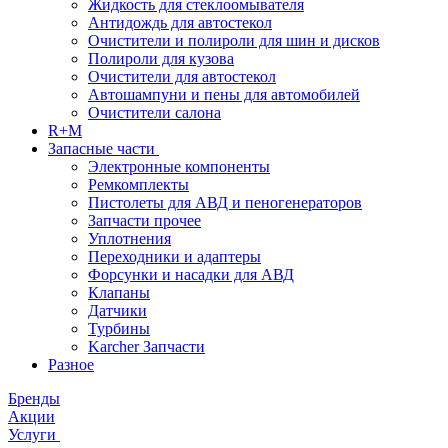
Жидкость для стеклоомывателя
Антидождь для автостекол
Очистители и полироли для шин и дисков
Полироли для кузова
Очистители для автостекол
Автошампуни и пены для автомобилей
Очистители салона
R+M
Запасные части
Электронные компоненты
Ремкомплекты
Пистолеты для АВД и пеногенераторов
Запчасти прочее
Уплотнения
Переходники и адаптеры
Форсунки и насадки для АВД
Клапаны
Датчики
Турбины
Karcher Запчасти
Разное
Бренды
Акции
Услуги