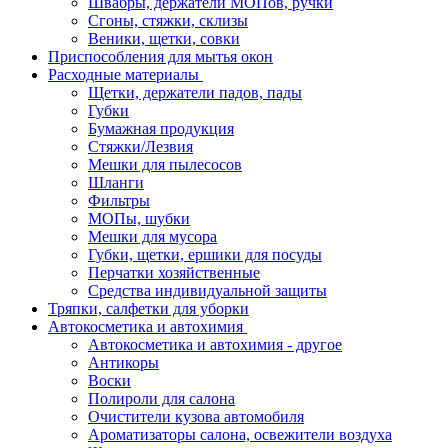
Швабры, держатели МОПов, ручки
Сгоны, стяжки, склизы
Веники, щетки, совки
Приспособления для мытья окон
Расходные материалы
Щетки, держатели падов, пады
Губки
Бумажная продукция
Стяжки/Лезвия
Мешки для пылесосов
Шланги
Фильтры
МОПы, шубки
Мешки для мусора
Губки, щетки, ершики для посуды
Перчатки хозяйственные
Средства индивидуальной защиты
Тряпки, салфетки для уборки
Автокосметика и автохимия
Автокосметика и автохимия - другое
Антикоры
Воски
Полироли для салона
Очистители кузова автомобиля
Ароматизаторы салона, освежители воздуха