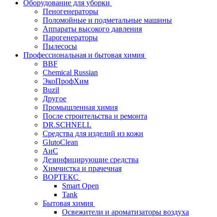
Оборудование для уборки
Пеногенераторы
Поломойные и подметальные машины
Аппараты высокого давления
Парогенераторы
Пылесосы
Профессиональная и бытовая химия
BBF
Chemical Russian
ЭкоПрофХим
Buzil
Другое
Промышленная химия
После строительства и ремонта
DR.SCHNELL
Средства для изделий из кожи
GlutoClean
АиС
Дезинфицирующие средства
Химчистка и прачечная
ВОРТЕКС
Smart Open
Tank
Бытовая химия
Освежители и ароматизаторы воздуха