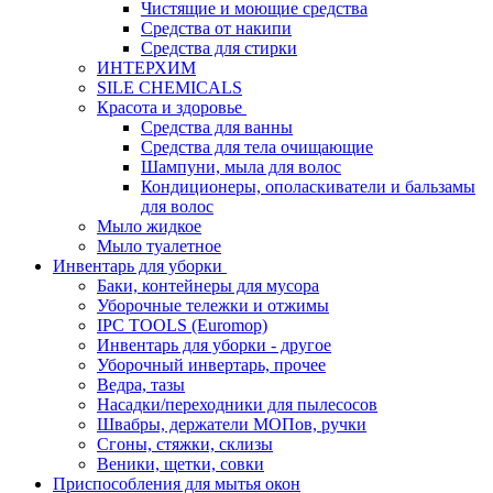
Чистящие и моющие средства
Средства от накипи
Средства для стирки
ИНТЕРХИМ
SILE CHEMICALS
Красота и здоровье
Средства для ванны
Средства для тела очищающие
Шампуни, мыла для волос
Кондиционеры, ополаскиватели и бальзамы
для волос
Мыло жидкое
Мыло туалетное
Инвентарь для уборки
Баки, контейнеры для мусора
Уборочные тележки и отжимы
IPC TOOLS (Euromop)
Инвентарь для уборки - другое
Уборочный инвертарь, прочее
Ведра, тазы
Насадки/переходники для пылесосов
Швабры, держатели МОПов, ручки
Сгоны, стяжки, склизы
Веники, щетки, совки
Приспособления для мытья окон