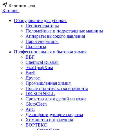
Калининград
Каталог
Оборудование для уборки
Пеногенераторы
Поломойные и подметальные машины
Аппараты высокого давления
Парогенераторы
Пылесосы
Профессиональная и бытовая химия
BBF
Chemical Russian
ЭкоПрофХим
Buzil
Другое
Промышленная химия
После строительства и ремонта
DR.SCHNELL
Средства для изделий из кожи
GlutoClean
АиС
Дезинфицирующие средства
Химчистка и прачечная
ВОРТЕКС