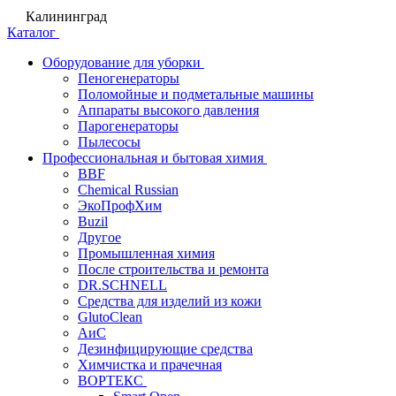
Калининград
Каталог
Оборудование для уборки
Пеногенераторы
Поломойные и подметальные машины
Аппараты высокого давления
Парогенераторы
Пылесосы
Профессиональная и бытовая химия
BBF
Chemical Russian
ЭкоПрофХим
Buzil
Другое
Промышленная химия
После строительства и ремонта
DR.SCHNELL
Средства для изделий из кожи
GlutoClean
АиС
Дезинфицирующие средства
Химчистка и прачечная
ВОРТЕКС