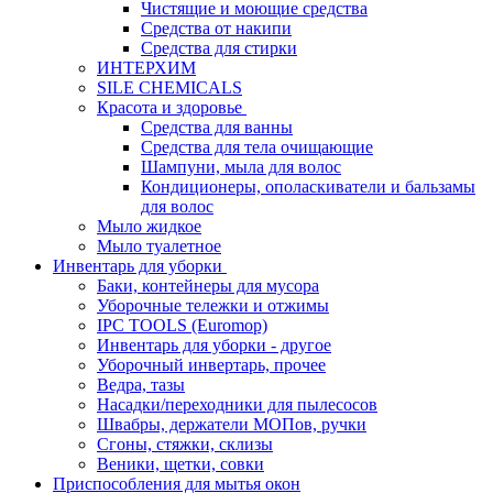
Чистящие и моющие средства
Средства от накипи
Средства для стирки
ИНТЕРХИМ
SILE CHEMICALS
Красота и здоровье
Средства для ванны
Средства для тела очищающие
Шампуни, мыла для волос
Кондиционеры, ополаскиватели и бальзамы
для волос
Мыло жидкое
Мыло туалетное
Инвентарь для уборки
Баки, контейнеры для мусора
Уборочные тележки и отжимы
IPC TOOLS (Euromop)
Инвентарь для уборки - другое
Уборочный инвертарь, прочее
Ведра, тазы
Насадки/переходники для пылесосов
Швабры, держатели МОПов, ручки
Сгоны, стяжки, склизы
Веники, щетки, совки
Приспособления для мытья окон