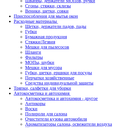
Швабры, держатели МОПов, ручки
Сгоны, стяжки, склизы
Веники, щетки, совки
Приспособления для мытья окон
Расходные материалы
Щетки, держатели падов, пады
Губки
Бумажная продукция
Стяжки/Лезвия
Мешки для пылесосов
Шланги
Фильтры
МОПы, шубки
Мешки для мусора
Губки, щетки, ершики для посуды
Перчатки хозяйственные
Средства индивидуальной защиты
Тряпки, салфетки для уборки
Автокосметика и автохимия
Автокосметика и автохимия - другое
Антикоры
Воски
Полироли для салона
Очистители кузова автомобиля
Ароматизаторы салона, освежители воздуха