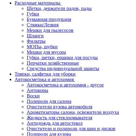
Расходные материалы
Щетки, держатели падов, пады
Губки
Бумажная продукция
Стяжки/Лезвия
Мешки для пылесосов
Шланги
Фильтры
МОПы, шубки
Мешки для мусора
Губки, щетки, ершики для посуды
Перчатки хозяйственные
Средства индивидуальной защиты
Тряпки, салфетки для уборки
Автокосметика и автохимия
Автокосметика и автохимия - другое
Антикоры
Воски
Полироли для салона
Очистители кузова автомобиля
Ароматизаторы салона, освежители воздуха
Жидкость для стеклоомывателя
Антидождь для автостекол
Очистители и полироли для шин и дисков
Полироли для кузова