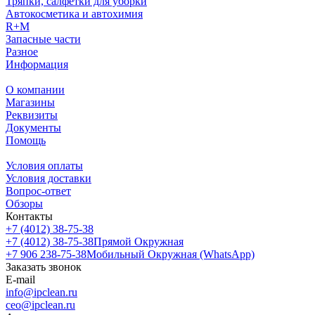
Тряпки, салфетки для уборки
Автокосметика и автохимия
R+M
Запасные части
Разное
Информация
О компании
Магазины
Реквизиты
Документы
Помощь
Условия оплаты
Условия доставки
Вопрос-ответ
Обзоры
Контакты
+7 (4012) 38-75-38
+7 (4012) 38-75-38
Прямой Окружная
+7 906 238-75-38
Мобильный Окружная (WhatsApp)
Заказать звонок
E-mail
info@ipclean.ru
ceo@ipclean.ru