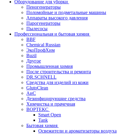
Оборудование для уборки
Пеногенераторы
Поломойные и подметальные машины
Аппараты высокого давления
Парогенераторы
Пылесосы
Профессиональная и бытовая химия
BBF
Chemical Russian
ЭкоПрофХим
Buzil
Другое
Промышленная химия
После строительства и ремонта
DR.SCHNELL
Средства для изделий из кожи
GlutoClean
АиС
Дезинфицирующие средства
Химчистка и прачечная
ВОРТЕКС
Smart Open
Tank
Бытовая химия
Освежители и ароматизаторы воздуха