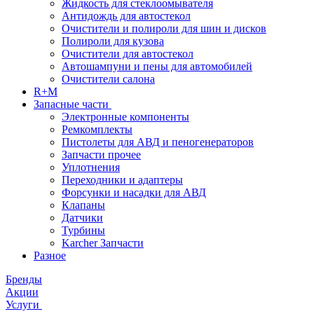
Жидкость для стеклоомывателя
Антидождь для автостекол
Очистители и полироли для шин и дисков
Полироли для кузова
Очистители для автостекол
Автошампуни и пены для автомобилей
Очистители салона
R+M
Запасные части
Электронные компоненты
Ремкомплекты
Пистолеты для АВД и пеногенераторов
Запчасти прочее
Уплотнения
Переходники и адаптеры
Форсунки и насадки для АВД
Клапаны
Датчики
Турбины
Karcher Запчасти
Разное
Бренды
Акции
Услуги