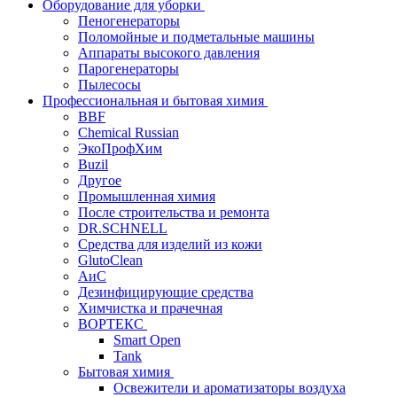
Оборудование для уборки
Пеногенераторы
Поломойные и подметальные машины
Аппараты высокого давления
Парогенераторы
Пылесосы
Профессиональная и бытовая химия
BBF
Chemical Russian
ЭкоПрофХим
Buzil
Другое
Промышленная химия
После строительства и ремонта
DR.SCHNELL
Средства для изделий из кожи
GlutoClean
АиС
Дезинфицирующие средства
Химчистка и прачечная
ВОРТЕКС
Smart Open
Tank
Бытовая химия
Освежители и ароматизаторы воздуха