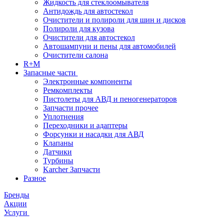
Жидкость для стеклоомывателя
Антидождь для автостекол
Очистители и полироли для шин и дисков
Полироли для кузова
Очистители для автостекол
Автошампуни и пены для автомобилей
Очистители салона
R+M
Запасные части
Электронные компоненты
Ремкомплекты
Пистолеты для АВД и пеногенераторов
Запчасти прочее
Уплотнения
Переходники и адаптеры
Форсунки и насадки для АВД
Клапаны
Датчики
Турбины
Karcher Запчасти
Разное
Бренды
Акции
Услуги