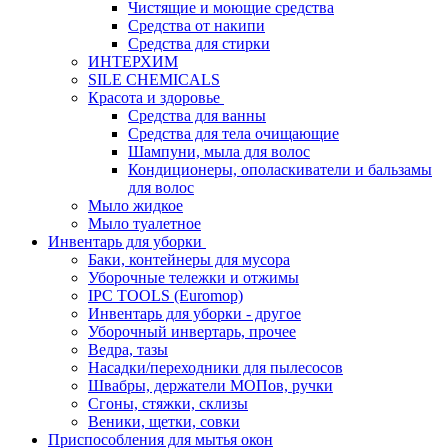
Чистящие и моющие средства
Средства от накипи
Средства для стирки
ИНТЕРХИМ
SILE CHEMICALS
Красота и здоровье
Средства для ванны
Средства для тела очищающие
Шампуни, мыла для волос
Кондиционеры, ополаскиватели и бальзамы
для волос
Мыло жидкое
Мыло туалетное
Инвентарь для уборки
Баки, контейнеры для мусора
Уборочные тележки и отжимы
IPC TOOLS (Euromop)
Инвентарь для уборки - другое
Уборочный инвертарь, прочее
Ведра, тазы
Насадки/переходники для пылесосов
Швабры, держатели МОПов, ручки
Сгоны, стяжки, склизы
Веники, щетки, совки
Приспособления для мытья окон