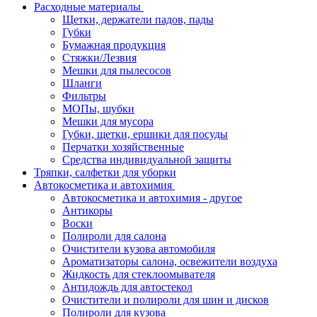
Расходные материалы
Щетки, держатели падов, пады
Губки
Бумажная продукция
Стяжки/Лезвия
Мешки для пылесосов
Шланги
Фильтры
МОПы, шубки
Мешки для мусора
Губки, щетки, ершики для посуды
Перчатки хозяйственные
Средства индивидуальной защиты
Тряпки, салфетки для уборки
Автокосметика и автохимия
Автокосметика и автохимия - другое
Антикоры
Воски
Полироли для салона
Очистители кузова автомобиля
Ароматизаторы салона, освежители воздуха
Жидкость для стеклоомывателя
Антидождь для автостекол
Очистители и полироли для шин и дисков
Полироли для кузова