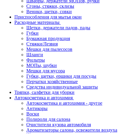
Швабры, держатели МОПов, ручки
Сгоны, стяжки, склизы
Веники, щетки, совки
Приспособления для мытья окон
Расходные материалы
Щетки, держатели падов, пады
Губки
Бумажная продукция
Стяжки/Лезвия
Мешки для пылесосов
Шланги
Фильтры
МОПы, шубки
Мешки для мусора
Губки, щетки, ершики для посуды
Перчатки хозяйственные
Средства индивидуальной защиты
Тряпки, салфетки для уборки
Автокосметика и автохимия
Автокосметика и автохимия - другое
Антикоры
Воски
Полироли для салона
Очистители кузова автомобиля
Ароматизаторы салона, освежители воздуха