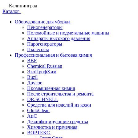
Калининград
Каталог
Оборудование для уборки
Пеногенераторы
Поломойные и подметальные машины
Аппараты высокого давления
Парогенераторы
Пылесосы
Профессиональная и бытовая химия
BBF
Chemical Russian
ЭкоПрофХим
Buzil
Другое
Промышленная химия
После строительства и ремонта
DR.SCHNELL
Средства для изделий из кожи
GlutoClean
АиС
Дезинфицирующие средства
Химчистка и прачечная
ВОРТЕКС