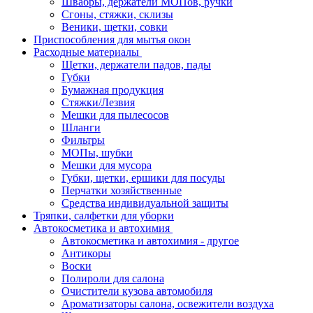
Швабры, держатели МОПов, ручки
Сгоны, стяжки, склизы
Веники, щетки, совки
Приспособления для мытья окон
Расходные материалы
Щетки, держатели падов, пады
Губки
Бумажная продукция
Стяжки/Лезвия
Мешки для пылесосов
Шланги
Фильтры
МОПы, шубки
Мешки для мусора
Губки, щетки, ершики для посуды
Перчатки хозяйственные
Средства индивидуальной защиты
Тряпки, салфетки для уборки
Автокосметика и автохимия
Автокосметика и автохимия - другое
Антикоры
Воски
Полироли для салона
Очистители кузова автомобиля
Ароматизаторы салона, освежители воздуха