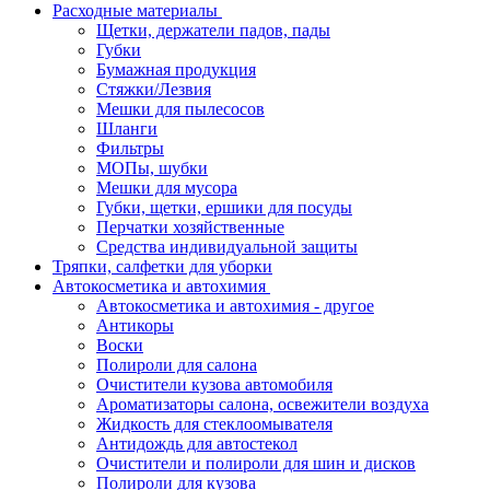
Расходные материалы
Щетки, держатели падов, пады
Губки
Бумажная продукция
Стяжки/Лезвия
Мешки для пылесосов
Шланги
Фильтры
МОПы, шубки
Мешки для мусора
Губки, щетки, ершики для посуды
Перчатки хозяйственные
Средства индивидуальной защиты
Тряпки, салфетки для уборки
Автокосметика и автохимия
Автокосметика и автохимия - другое
Антикоры
Воски
Полироли для салона
Очистители кузова автомобиля
Ароматизаторы салона, освежители воздуха
Жидкость для стеклоомывателя
Антидождь для автостекол
Очистители и полироли для шин и дисков
Полироли для кузова