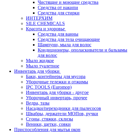
Чистящие и моющие средства
Средства от накипи
Средства для стирки
ИНТЕРХИМ
SILE CHEMICALS
Красота и здоровье
Средства для ванны
Средства для тела очищающие
Шампуни, мыла для волос
Кондиционеры, ополаскиватели и бальзамы
для волос
Мыло жидкое
Мыло туалетное
Инвентарь для уборки
Баки, контейнеры для мусора
Уборочные тележки и отжимы
IPC TOOLS (Euromop)
Инвентарь для уборки - другое
Уборочный инвертарь, прочее
Ведра, тазы
Насадки/переходники для пылесосов
Швабры, держатели МОПов, ручки
Сгоны, стяжки, склизы
Веники, щетки, совки
Приспособления для мытья окон