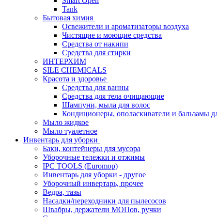
Smart Open
Tank
Бытовая химия
Освежители и ароматизаторы воздуха
Чистящие и моющие средства
Средства от накипи
Средства для стирки
ИНТЕРХИМ
SILE CHEMICALS
Красота и здоровье
Средства для ванны
Средства для тела очищающие
Шампуни, мыла для волос
Кондиционеры, ополаскиватели и бальзамы д
Мыло жидкое
Мыло туалетное
Инвентарь для уборки
Баки, контейнеры для мусора
Уборочные тележки и отжимы
IPC TOOLS (Euromop)
Инвентарь для уборки - другое
Уборочный инвертарь, прочее
Ведра, тазы
Насадки/переходники для пылесосов
Швабры, держатели МОПов, ручки