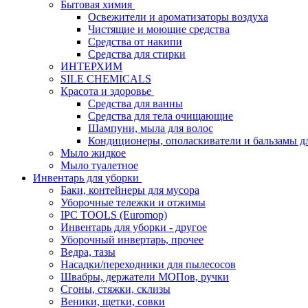
Бытовая химия
Освежители и ароматизаторы воздуха
Чистящие и моющие средства
Средства от накипи
Средства для стирки
ИНТЕРХИМ
SILE CHEMICALS
Красота и здоровье
Средства для ванны
Средства для тела очищающие
Шампуни, мыла для волос
Кондиционеры, ополаскиватели и бальзамы д
Мыло жидкое
Мыло туалетное
Инвентарь для уборки
Баки, контейнеры для мусора
Уборочные тележки и отжимы
IPC TOOLS (Euromop)
Инвентарь для уборки - другое
Уборочный инвертарь, прочее
Ведра, тазы
Насадки/переходники для пылесосов
Швабры, держатели МОПов, ручки
Сгоны, стяжки, склизы
Веники, щетки, совки