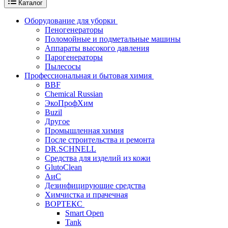
Каталог
Оборудование для уборки
Пеногенераторы
Поломойные и подметальные машины
Аппараты высокого давления
Парогенераторы
Пылесосы
Профессиональная и бытовая химия
BBF
Chemical Russian
ЭкоПрофХим
Buzil
Другое
Промышленная химия
После строительства и ремонта
DR.SCHNELL
Средства для изделий из кожи
GlutoClean
АиС
Дезинфицирующие средства
Химчистка и прачечная
ВОРТЕКС
Smart Open
Tank