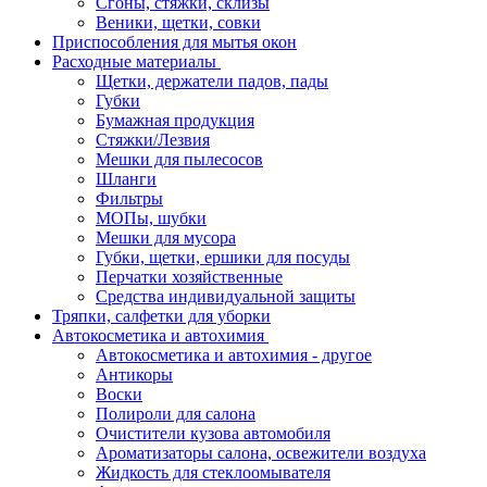
Сгоны, стяжки, склизы
Веники, щетки, совки
Приспособления для мытья окон
Расходные материалы
Щетки, держатели падов, пады
Губки
Бумажная продукция
Стяжки/Лезвия
Мешки для пылесосов
Шланги
Фильтры
МОПы, шубки
Мешки для мусора
Губки, щетки, ершики для посуды
Перчатки хозяйственные
Средства индивидуальной защиты
Тряпки, салфетки для уборки
Автокосметика и автохимия
Автокосметика и автохимия - другое
Антикоры
Воски
Полироли для салона
Очистители кузова автомобиля
Ароматизаторы салона, освежители воздуха
Жидкость для стеклоомывателя