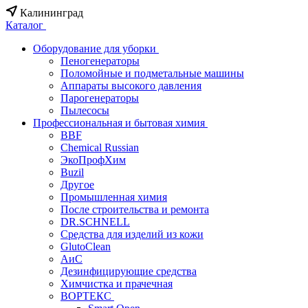
Калининград
Каталог
Оборудование для уборки
Пеногенераторы
Поломойные и подметальные машины
Аппараты высокого давления
Парогенераторы
Пылесосы
Профессиональная и бытовая химия
BBF
Chemical Russian
ЭкоПрофХим
Buzil
Другое
Промышленная химия
После строительства и ремонта
DR.SCHNELL
Средства для изделий из кожи
GlutoClean
АиС
Дезинфицирующие средства
Химчистка и прачечная
ВОРТЕКС