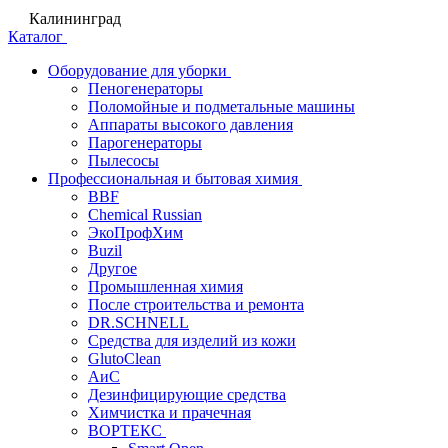
Калининград
Каталог
Оборудование для уборки
Пеногенераторы
Поломойные и подметальные машины
Аппараты высокого давления
Парогенераторы
Пылесосы
Профессиональная и бытовая химия
BBF
Chemical Russian
ЭкоПрофХим
Buzil
Другое
Промышленная химия
После строительства и ремонта
DR.SCHNELL
Средства для изделий из кожи
GlutoClean
АиС
Дезинфицирующие средства
Химчистка и прачечная
ВОРТЕКС