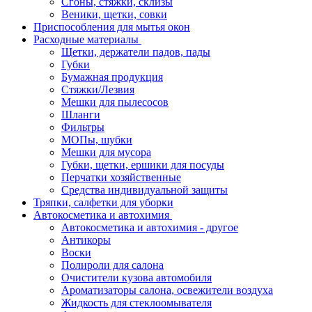
Сгоны, стяжки, склизы
Веники, щетки, совки
Приспособления для мытья окон
Расходные материалы
Щетки, держатели падов, пады
Губки
Бумажная продукция
Стяжки/Лезвия
Мешки для пылесосов
Шланги
Фильтры
МОПы, шубки
Мешки для мусора
Губки, щетки, ершики для посуды
Перчатки хозяйственные
Средства индивидуальной защиты
Тряпки, салфетки для уборки
Автокосметика и автохимия
Автокосметика и автохимия - другое
Антикоры
Воски
Полироли для салона
Очистители кузова автомобиля
Ароматизаторы салона, освежители воздуха
Жидкость для стеклоомывателя