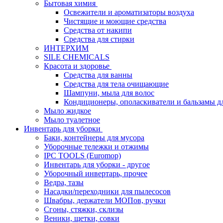
Бытовая химия
Освежители и ароматизаторы воздуха
Чистящие и моющие средства
Средства от накипи
Средства для стирки
ИНТЕРХИМ
SILE CHEMICALS
Красота и здоровье
Средства для ванны
Средства для тела очищающие
Шампуни, мыла для волос
Кондиционеры, ополаскиватели и бальзамы д
Мыло жидкое
Мыло туалетное
Инвентарь для уборки
Баки, контейнеры для мусора
Уборочные тележки и отжимы
IPC TOOLS (Euromop)
Инвентарь для уборки - другое
Уборочный инвертарь, прочее
Ведра, тазы
Насадки/переходники для пылесосов
Швабры, держатели МОПов, ручки
Сгоны, стяжки, склизы
Веники, щетки, совки