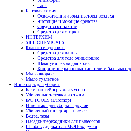
Smart Open
Tank
Бытовая химия
Освежители и ароматизаторы воздуха
Чистящие и моющие средства
Средства от накипи
Средства для стирки
ИНТЕРХИМ
SILE CHEMICALS
Красота и здоровье
Средства для ванны
Средства для тела очищающие
Шампуни, мыла для волос
Кондиционеры, ополаскиватели и бальзамы д
Мыло жидкое
Мыло туалетное
Инвентарь для уборки
Баки, контейнеры для мусора
Уборочные тележки и отжимы
IPC TOOLS (Euromop)
Инвентарь для уборки - другое
Уборочный инвертарь, прочее
Ведра, тазы
Насадки/переходники для пылесосов
Швабры, держатели МОПов, ручки