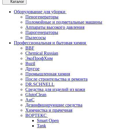
Каталог
Оборудование для уборки
Пеногенераторы
Поломойные и подметальные машины
Аппараты высокого давления
Парогенераторы
Пылесосы
Профессиональная и бытовая химия
BBF
Chemical Russian
ЭкоПрофХим
Buzil
Другое
Промышленная химия
После строительства и ремонта
DR.SCHNELL
Средства для изделий из кожи
GlutoClean
АиС
Дезинфицирующие средства
Химчистка и прачечная
ВОРТЕКС
Smart Open
Tank