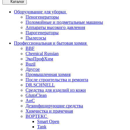
Каталог
Оборудование для уборки
Пеногенераторы
Поломойные и подметальные машины
Аппараты высокого давления
Парогенераторы
Пылесосы
Профессиональная и бытовая химия
BBF
Chemical Russian
ЭкоПрофХим
Buzil
Другое
Промышленная химия
После строительства и ремонта
DR.SCHNELL
Средства для изделий из кожи
GlutoClean
АиС
Дезинфицирующие средства
Химчистка и прачечная
ВОРТЕКС
Smart Open
Tank