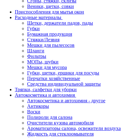
Сгоны, стяжки, склизы
Веники, щетки, совки
Приспособления для мытья окон
Расходные материалы
Щетки, держатели падов, пады
Губки
Бумажная продукция
Стяжки/Лезвия
Мешки для пылесосов
Шланги
Фильтры
МОПы, шубки
Мешки для мусора
Губки, щетки, ершики для посуды
Перчатки хозяйственные
Средства индивидуальной защиты
Тряпки, салфетки для уборки
Автокосметика и автохимия
Автокосметика и автохимия - другое
Антикоры
Воски
Полироли для салона
Очистители кузова автомобиля
Ароматизаторы салона, освежители воздуха
Жидкость для стеклоомывателя