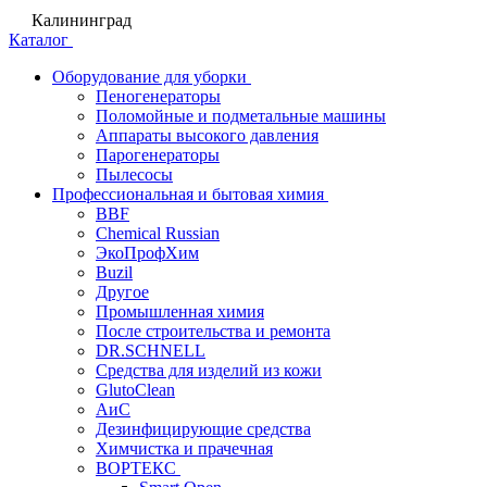
Калининград
Каталог
Оборудование для уборки
Пеногенераторы
Поломойные и подметальные машины
Аппараты высокого давления
Парогенераторы
Пылесосы
Профессиональная и бытовая химия
BBF
Chemical Russian
ЭкоПрофХим
Buzil
Другое
Промышленная химия
После строительства и ремонта
DR.SCHNELL
Средства для изделий из кожи
GlutoClean
АиС
Дезинфицирующие средства
Химчистка и прачечная
ВОРТЕКС