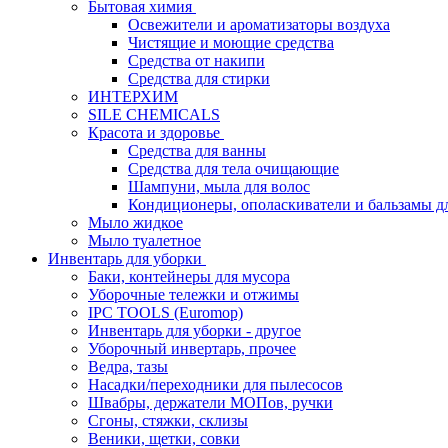
Бытовая химия
Освежители и ароматизаторы воздуха
Чистящие и моющие средства
Средства от накипи
Средства для стирки
ИНТЕРХИМ
SILE CHEMICALS
Красота и здоровье
Средства для ванны
Средства для тела очищающие
Шампуни, мыла для волос
Кондиционеры, ополаскиватели и бальзамы д
Мыло жидкое
Мыло туалетное
Инвентарь для уборки
Баки, контейнеры для мусора
Уборочные тележки и отжимы
IPC TOOLS (Euromop)
Инвентарь для уборки - другое
Уборочный инвертарь, прочее
Ведра, тазы
Насадки/переходники для пылесосов
Швабры, держатели МОПов, ручки
Сгоны, стяжки, склизы
Веники, щетки, совки