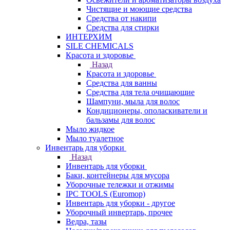
Чистящие и моющие средства
Средства от накипи
Средства для стирки
ИНТЕРХИМ
SILE CHEMICALS
Красота и здоровье
Назад
Красота и здоровье
Средства для ванны
Средства для тела очищающие
Шампуни, мыла для волос
Кондиционеры, ополаскиватели и
бальзамы для волос
Мыло жидкое
Мыло туалетное
Инвентарь для уборки
Назад
Инвентарь для уборки
Баки, контейнеры для мусора
Уборочные тележки и отжимы
IPC TOOLS (Euromop)
Инвентарь для уборки - другое
Уборочный инвертарь, прочее
Ведра, тазы