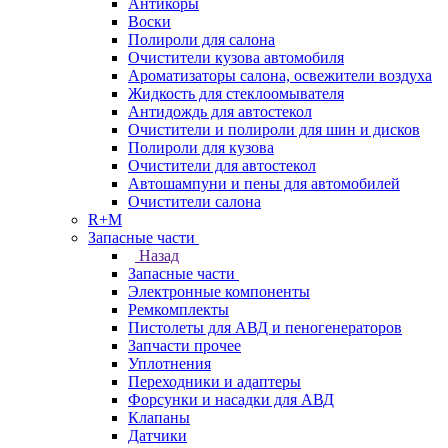
Антикоры
Воски
Полироли для салона
Очистители кузова автомобиля
Ароматизаторы салона, освежители воздуха
Жидкость для стеклоомывателя
Антидождь для автостекол
Очистители и полироли для шин и дисков
Полироли для кузова
Очистители для автостекол
Автошампуни и пены для автомобилей
Очистители салона
R+M
Запасные части
Назад
Запасные части
Электронные компоненты
Ремкомплекты
Пистолеты для АВД и пеногенераторов
Запчасти прочее
Уплотнения
Переходники и адаптеры
Форсунки и насадки для АВД
Клапаны
Датчики