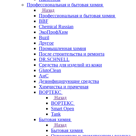
Профессиональная и бытовая химия
Назад
Профессиональная и бытовая химия
BBF
Chemical Russian
ЭкоПрофХим
Buzil
Другое
Промышленная химия
После строительства и ремонта
DR.SCHNELL
Средства для изделий из кожи
GlutoClean
АиС
Дезинфицирующие средства
Химчистка и прачечная
ВОРТЕКС
Назад
ВОРТЕКС
Smart Open
Tank
Бытовая химия
Назад
Бытовая химия
Освежители и ароматизаторы воздуха