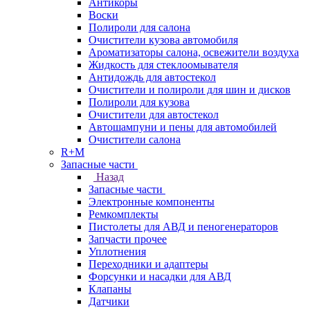
Антикоры
Воски
Полироли для салона
Очистители кузова автомобиля
Ароматизаторы салона, освежители воздуха
Жидкость для стеклоомывателя
Антидождь для автостекол
Очистители и полироли для шин и дисков
Полироли для кузова
Очистители для автостекол
Автошампуни и пены для автомобилей
Очистители салона
R+M
Запасные части
Назад
Запасные части
Электронные компоненты
Ремкомплекты
Пистолеты для АВД и пеногенераторов
Запчасти прочее
Уплотнения
Переходники и адаптеры
Форсунки и насадки для АВД
Клапаны
Датчики