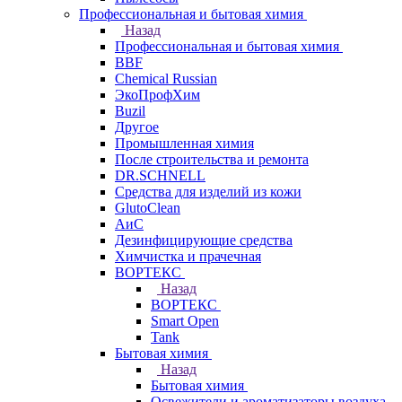
Профессиональная и бытовая химия
Назад
Профессиональная и бытовая химия
BBF
Chemical Russian
ЭкоПрофХим
Buzil
Другое
Промышленная химия
После строительства и ремонта
DR.SCHNELL
Средства для изделий из кожи
GlutoClean
АиС
Дезинфицирующие средства
Химчистка и прачечная
ВОРТЕКС
Назад
ВОРТЕКС
Smart Open
Tank
Бытовая химия
Назад
Бытовая химия
Освежители и ароматизаторы воздуха