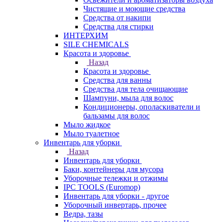
Чистящие и моющие средства
Средства от накипи
Средства для стирки
ИНТЕРХИМ
SILE CHEMICALS
Красота и здоровье
Назад
Красота и здоровье
Средства для ванны
Средства для тела очищающие
Шампуни, мыла для волос
Кондиционеры, ополаскиватели и
бальзамы для волос
Мыло жидкое
Мыло туалетное
Инвентарь для уборки
Назад
Инвентарь для уборки
Баки, контейнеры для мусора
Уборочные тележки и отжимы
IPC TOOLS (Euromop)
Инвентарь для уборки - другое
Уборочный инвертарь, прочее
Ведра, тазы