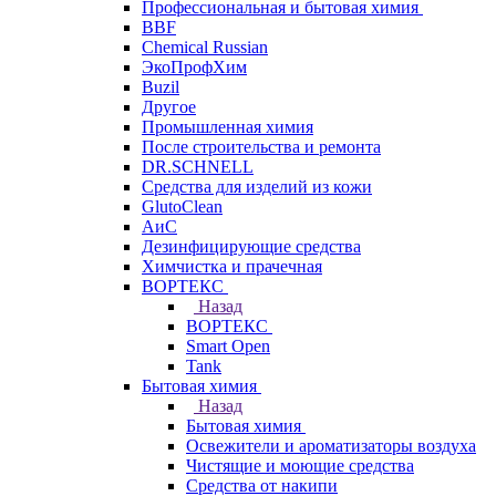
Профессиональная и бытовая химия
BBF
Chemical Russian
ЭкоПрофХим
Buzil
Другое
Промышленная химия
После строительства и ремонта
DR.SCHNELL
Средства для изделий из кожи
GlutoClean
АиС
Дезинфицирующие средства
Химчистка и прачечная
ВОРТЕКС
Назад
ВОРТЕКС
Smart Open
Tank
Бытовая химия
Назад
Бытовая химия
Освежители и ароматизаторы воздуха
Чистящие и моющие средства
Средства от накипи