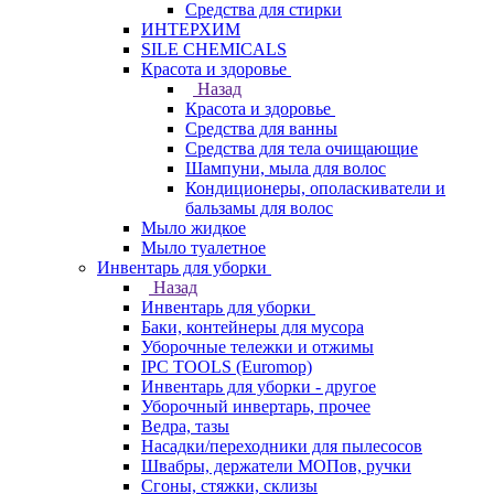
Средства для стирки
ИНТЕРХИМ
SILE CHEMICALS
Красота и здоровье
Назад
Красота и здоровье
Средства для ванны
Средства для тела очищающие
Шампуни, мыла для волос
Кондиционеры, ополаскиватели и
бальзамы для волос
Мыло жидкое
Мыло туалетное
Инвентарь для уборки
Назад
Инвентарь для уборки
Баки, контейнеры для мусора
Уборочные тележки и отжимы
IPC TOOLS (Euromop)
Инвентарь для уборки - другое
Уборочный инвертарь, прочее
Ведра, тазы
Насадки/переходники для пылесосов
Швабры, держатели МОПов, ручки
Сгоны, стяжки, склизы