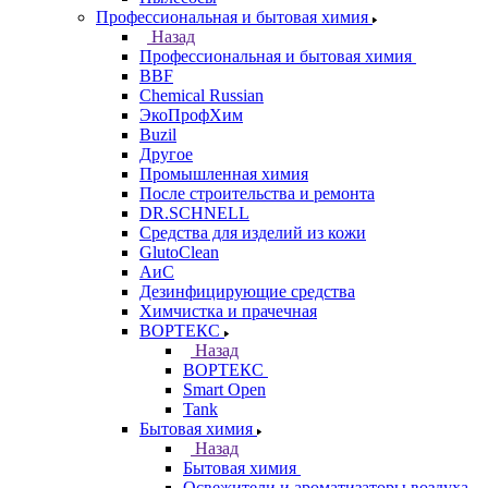
Профессиональная и бытовая химия
Назад
Профессиональная и бытовая химия
BBF
Chemical Russian
ЭкоПрофХим
Buzil
Другое
Промышленная химия
После строительства и ремонта
DR.SCHNELL
Средства для изделий из кожи
GlutoClean
АиС
Дезинфицирующие средства
Химчистка и прачечная
ВОРТЕКС
Назад
ВОРТЕКС
Smart Open
Tank
Бытовая химия
Назад
Бытовая химия
Освежители и ароматизаторы воздуха