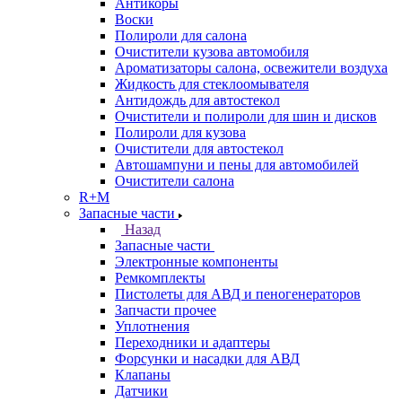
Антикоры
Воски
Полироли для салона
Очистители кузова автомобиля
Ароматизаторы салона, освежители воздуха
Жидкость для стеклоомывателя
Антидождь для автостекол
Очистители и полироли для шин и дисков
Полироли для кузова
Очистители для автостекол
Автошампуни и пены для автомобилей
Очистители салона
R+M
Запасные части
Назад
Запасные части
Электронные компоненты
Ремкомплекты
Пистолеты для АВД и пеногенераторов
Запчасти прочее
Уплотнения
Переходники и адаптеры
Форсунки и насадки для АВД
Клапаны
Датчики