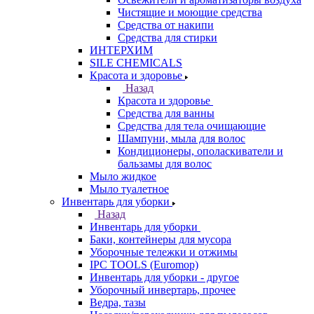
Чистящие и моющие средства
Средства от накипи
Средства для стирки
ИНТЕРХИМ
SILE CHEMICALS
Красота и здоровье
Назад
Красота и здоровье
Средства для ванны
Средства для тела очищающие
Шампуни, мыла для волос
Кондиционеры, ополаскиватели и
бальзамы для волос
Мыло жидкое
Мыло туалетное
Инвентарь для уборки
Назад
Инвентарь для уборки
Баки, контейнеры для мусора
Уборочные тележки и отжимы
IPC TOOLS (Euromop)
Инвентарь для уборки - другое
Уборочный инвертарь, прочее
Ведра, тазы