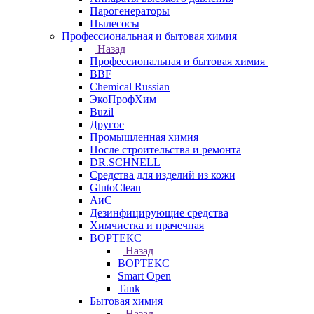
Парогенераторы
Пылесосы
Профессиональная и бытовая химия
Назад
Профессиональная и бытовая химия
BBF
Chemical Russian
ЭкоПрофХим
Buzil
Другое
Промышленная химия
После строительства и ремонта
DR.SCHNELL
Средства для изделий из кожи
GlutoClean
АиС
Дезинфицирующие средства
Химчистка и прачечная
ВОРТЕКС
Назад
ВОРТЕКС
Smart Open
Tank
Бытовая химия
Назад