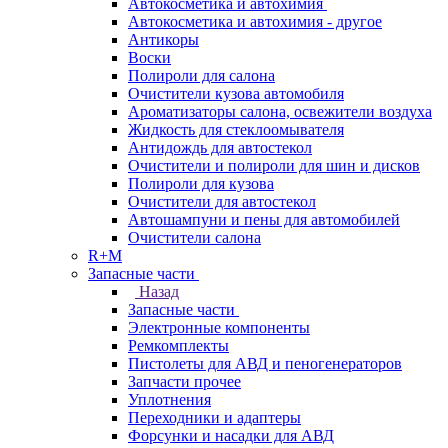
Автокосметика и автохимия
Автокосметика и автохимия - другое
Антикоры
Воски
Полироли для салона
Очистители кузова автомобиля
Ароматизаторы салона, освежители воздуха
Жидкость для стеклоомывателя
Антидождь для автостекол
Очистители и полироли для шин и дисков
Полироли для кузова
Очистители для автостекол
Автошампуни и пены для автомобилей
Очистители салона
R+M
Запасные части
Назад
Запасные части
Электронные компоненты
Ремкомплекты
Пистолеты для АВД и пеногенераторов
Запчасти прочее
Уплотнения
Переходники и адаптеры
Форсунки и насадки для АВД