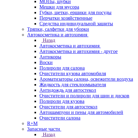
МОПы, шубки
Мешки для мусора
Губки, щетки, ершики для посуды
Перчатки хозяйственные
Средства индивидуальной защиты
Тряпки, салфетки для уборки
Автокосметика и автохимия
Назад
Автокосметика и автохимия
Автокосметика и автохимия - другое
Антикоры
Воски
Полироли для салона
Очистители кузова автомобиля
Ароматизаторы салона, освежители воздуха
Жидкость для стеклоомывателя
Антидождь для автостекол
Очистители и полироли для шин и дисков
Полироли для кузова
Очистители для автостекол
Автошампуни и пены для автомобилей
Очистители салона
R+M
Запасные части
Назад