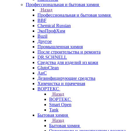
Профессиональная и бытовая химия
Назад
Профессиональная и бытовая химия
BBF
Chemical Russian
ЭкоПрофХим
Buzil
Другое
Промышленная химия
После строительства и ремонта
DR.SCHNELL
Средства для изделий из кожи
GlutoClean
АиС
Дезинфицирующие средства
Химчистка и прачечная
ВОРТЕКС
Назад
ВОРТЕКС
Smart Open
Tank
Бытовая химия
Назад
Бытовая химия
Освежители и ароматизаторы воздуха