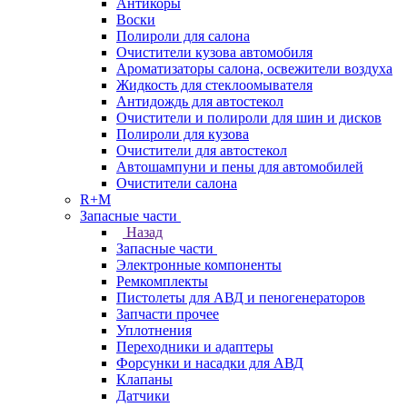
Антикоры
Воски
Полироли для салона
Очистители кузова автомобиля
Ароматизаторы салона, освежители воздуха
Жидкость для стеклоомывателя
Антидождь для автостекол
Очистители и полироли для шин и дисков
Полироли для кузова
Очистители для автостекол
Автошампуни и пены для автомобилей
Очистители салона
R+M
Запасные части
Назад
Запасные части
Электронные компоненты
Ремкомплекты
Пистолеты для АВД и пеногенераторов
Запчасти прочее
Уплотнения
Переходники и адаптеры
Форсунки и насадки для АВД
Клапаны
Датчики