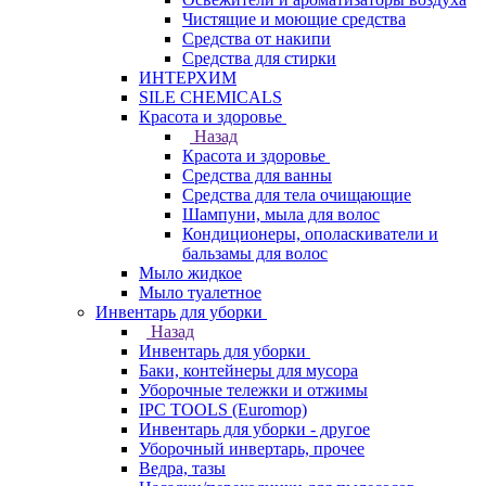
Чистящие и моющие средства
Средства от накипи
Средства для стирки
ИНТЕРХИМ
SILE CHEMICALS
Красота и здоровье
Назад
Красота и здоровье
Средства для ванны
Средства для тела очищающие
Шампуни, мыла для волос
Кондиционеры, ополаскиватели и
бальзамы для волос
Мыло жидкое
Мыло туалетное
Инвентарь для уборки
Назад
Инвентарь для уборки
Баки, контейнеры для мусора
Уборочные тележки и отжимы
IPC TOOLS (Euromop)
Инвентарь для уборки - другое
Уборочный инвертарь, прочее
Ведра, тазы