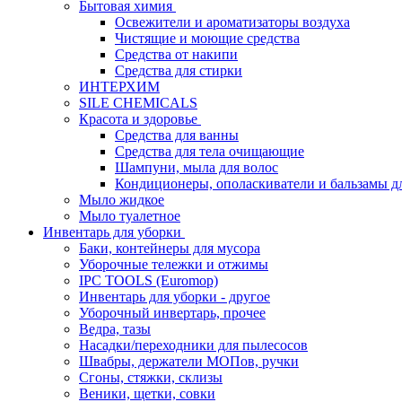
Бытовая химия
Освежители и ароматизаторы воздуха
Чистящие и моющие средства
Средства от накипи
Средства для стирки
ИНТЕРХИМ
SILE CHEMICALS
Красота и здоровье
Средства для ванны
Средства для тела очищающие
Шампуни, мыла для волос
Кондиционеры, ополаскиватели и бальзамы д
Мыло жидкое
Мыло туалетное
Инвентарь для уборки
Баки, контейнеры для мусора
Уборочные тележки и отжимы
IPC TOOLS (Euromop)
Инвентарь для уборки - другое
Уборочный инвертарь, прочее
Ведра, тазы
Насадки/переходники для пылесосов
Швабры, держатели МОПов, ручки
Сгоны, стяжки, склизы
Веники, щетки, совки