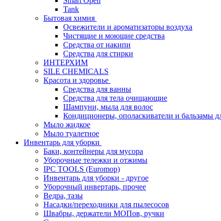
Smart Open
Tank
Бытовая химия
Освежители и ароматизаторы воздуха
Чистящие и моющие средства
Средства от накипи
Средства для стирки
ИНТЕРХИМ
SILE CHEMICALS
Красота и здоровье
Средства для ванны
Средства для тела очищающие
Шампуни, мыла для волос
Кондиционеры, ополаскиватели и бальзамы д
Мыло жидкое
Мыло туалетное
Инвентарь для уборки
Баки, контейнеры для мусора
Уборочные тележки и отжимы
IPC TOOLS (Euromop)
Инвентарь для уборки - другое
Уборочный инвертарь, прочее
Ведра, тазы
Насадки/переходники для пылесосов
Швабры, держатели МОПов, ручки