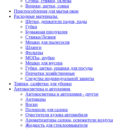
Сгоны, стяжки, склизы
Веники, щетки, совки
Приспособления для мытья окон
Расходные материалы
Щетки, держатели падов, пады
Губки
Бумажная продукция
Стяжки/Лезвия
Мешки для пылесосов
Шланги
Фильтры
МОПы, шубки
Мешки для мусора
Губки, щетки, ершики для посуды
Перчатки хозяйственные
Средства индивидуальной защиты
Тряпки, салфетки для уборки
Автокосметика и автохимия
Автокосметика и автохимия - другое
Антикоры
Воски
Полироли для салона
Очистители кузова автомобиля
Ароматизаторы салона, освежители воздуха
Жидкость для стеклоомывателя