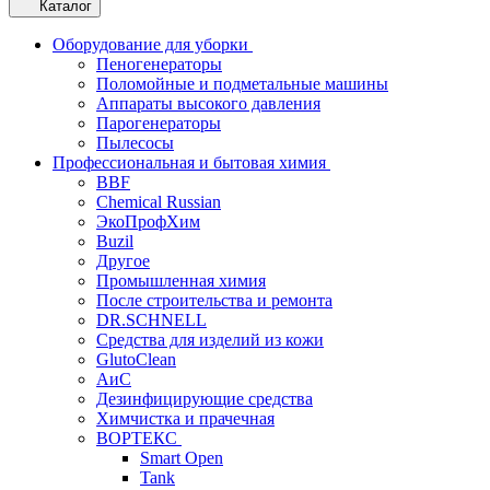
Каталог
Оборудование для уборки
Пеногенераторы
Поломойные и подметальные машины
Аппараты высокого давления
Парогенераторы
Пылесосы
Профессиональная и бытовая химия
BBF
Chemical Russian
ЭкоПрофХим
Buzil
Другое
Промышленная химия
После строительства и ремонта
DR.SCHNELL
Средства для изделий из кожи
GlutoClean
АиС
Дезинфицирующие средства
Химчистка и прачечная
ВОРТЕКС
Smart Open
Tank