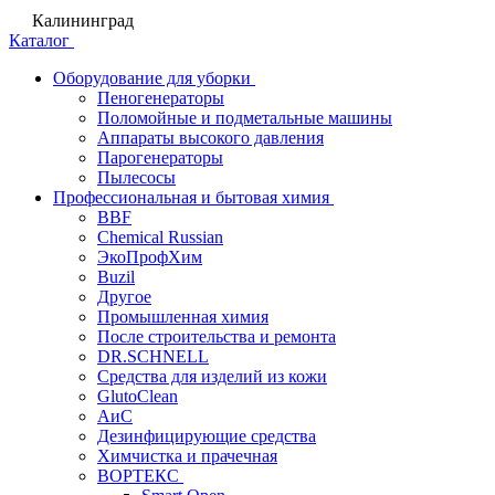
Калининград
Каталог
Оборудование для уборки
Пеногенераторы
Поломойные и подметальные машины
Аппараты высокого давления
Парогенераторы
Пылесосы
Профессиональная и бытовая химия
BBF
Chemical Russian
ЭкоПрофХим
Buzil
Другое
Промышленная химия
После строительства и ремонта
DR.SCHNELL
Средства для изделий из кожи
GlutoClean
АиС
Дезинфицирующие средства
Химчистка и прачечная
ВОРТЕКС