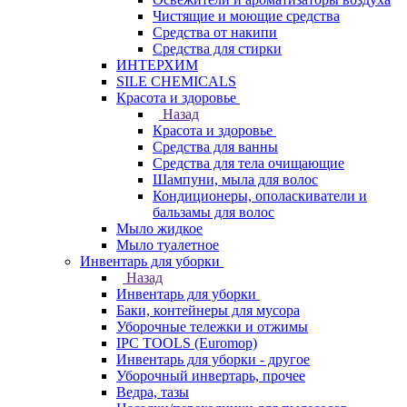
Чистящие и моющие средства
Средства от накипи
Средства для стирки
ИНТЕРХИМ
SILE CHEMICALS
Красота и здоровье
Назад
Красота и здоровье
Средства для ванны
Средства для тела очищающие
Шампуни, мыла для волос
Кондиционеры, ополаскиватели и
бальзамы для волос
Мыло жидкое
Мыло туалетное
Инвентарь для уборки
Назад
Инвентарь для уборки
Баки, контейнеры для мусора
Уборочные тележки и отжимы
IPC TOOLS (Euromop)
Инвентарь для уборки - другое
Уборочный инвертарь, прочее
Ведра, тазы