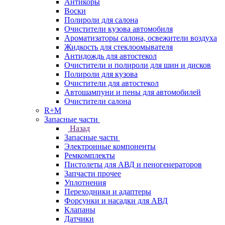
Антикоры
Воски
Полироли для салона
Очистители кузова автомобиля
Ароматизаторы салона, освежители воздуха
Жидкость для стеклоомывателя
Антидождь для автостекол
Очистители и полироли для шин и дисков
Полироли для кузова
Очистители для автостекол
Автошампуни и пены для автомобилей
Очистители салона
R+M
Запасные части
Назад
Запасные части
Электронные компоненты
Ремкомплекты
Пистолеты для АВД и пеногенераторов
Запчасти прочее
Уплотнения
Переходники и адаптеры
Форсунки и насадки для АВД
Клапаны
Датчики