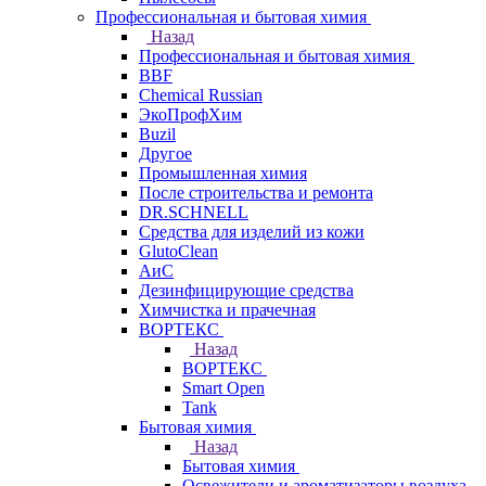
Профессиональная и бытовая химия
Назад
Профессиональная и бытовая химия
BBF
Chemical Russian
ЭкоПрофХим
Buzil
Другое
Промышленная химия
После строительства и ремонта
DR.SCHNELL
Средства для изделий из кожи
GlutoClean
АиС
Дезинфицирующие средства
Химчистка и прачечная
ВОРТЕКС
Назад
ВОРТЕКС
Smart Open
Tank
Бытовая химия
Назад
Бытовая химия
Освежители и ароматизаторы воздуха