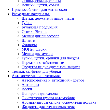
Сгоны, стяжки, склизы
Веники, щетки, совки
Приспособления для мытья окон
Расходные материалы
Щетки, держатели падов, пады
Губки
Бумажная продукция
Стяжки/Лезвия
Мешки для пылесосов
Шланги
Фильтры
МОПы, шубки
Мешки для мусора
Губки, щетки, ершики для посуды
Перчатки хозяйственные
Средства индивидуальной защиты
Тряпки, салфетки для уборки
Автокосметика и автохимия
Автокосметика и автохимия - другое
Антикоры
Воски
Полироли для салона
Очистители кузова автомобиля
Ароматизаторы салона, освежители воздуха
Жидкость для стеклоомывателя