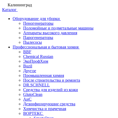
Калининград
Каталог
Оборудование для уборки
Пеногенераторы
Поломойные и подметальные машины
Аппараты высокого давления
Парогенераторы
Пылесосы
Профессиональная и бытовая химия
BBF
Chemical Russian
ЭкоПрофХим
Buzil
Другое
Промышленная химия
После строительства и ремонта
DR.SCHNELL
Средства для изделий из кожи
GlutoClean
АиС
Дезинфицирующие средства
Химчистка и прачечная
ВОРТЕКС