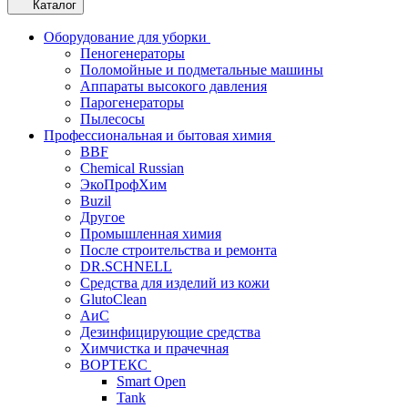
Каталог
Оборудование для уборки
Пеногенераторы
Поломойные и подметальные машины
Аппараты высокого давления
Парогенераторы
Пылесосы
Профессиональная и бытовая химия
BBF
Chemical Russian
ЭкоПрофХим
Buzil
Другое
Промышленная химия
После строительства и ремонта
DR.SCHNELL
Средства для изделий из кожи
GlutoClean
АиС
Дезинфицирующие средства
Химчистка и прачечная
ВОРТЕКС
Smart Open
Tank