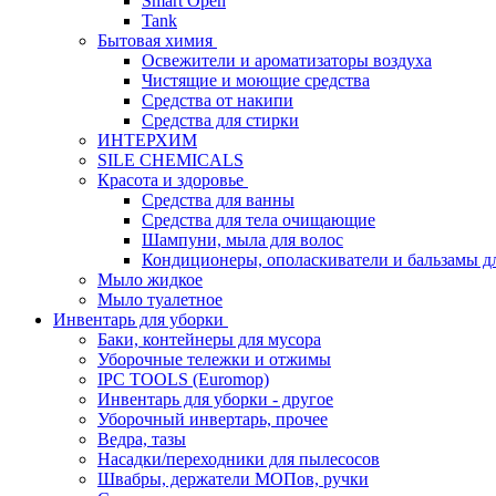
Smart Open
Tank
Бытовая химия
Освежители и ароматизаторы воздуха
Чистящие и моющие средства
Средства от накипи
Средства для стирки
ИНТЕРХИМ
SILE CHEMICALS
Красота и здоровье
Средства для ванны
Средства для тела очищающие
Шампуни, мыла для волос
Кондиционеры, ополаскиватели и бальзамы д
Мыло жидкое
Мыло туалетное
Инвентарь для уборки
Баки, контейнеры для мусора
Уборочные тележки и отжимы
IPC TOOLS (Euromop)
Инвентарь для уборки - другое
Уборочный инвертарь, прочее
Ведра, тазы
Насадки/переходники для пылесосов
Швабры, держатели МОПов, ручки