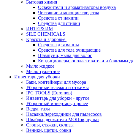
Бытовая химия
Освежители и ароматизаторы воздуха
Чистящие и моющие средства
Средства от накипи
Средства для стирки
ИНТЕРХИМ
SILE CHEMICALS
Красота и здоровье
Средства для ванны
Средства для тела очищающие
Шампуни, мыла для волос
Кондиционеры, ополаскиватели и бальзамы д
Мыло жидкое
Мыло туалетное
Инвентарь для уборки
Баки, контейнеры для мусора
Уборочные тележки и отжимы
IPC TOOLS (Euromop)
Инвентарь для уборки - другое
Уборочный инвертарь, прочее
Ведра, тазы
Насадки/переходники для пылесосов
Швабры, держатели МОПов, ручки
Сгоны, стяжки, склизы
Веники, щетки, совки