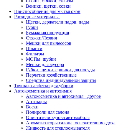
Сгоны, стяжки, склизы
Веники, щетки, совки
Приспособления для мытья окон
Расходные материалы
Щетки, держатели падов, пады
Губки
Бумажная продукция
Стяжки/Лезвия
Мешки для пылесосов
Шланги
Фильтры
МОПы, шубки
Мешки для мусора
Губки, щетки, ершики для посуды
Перчатки хозяйственные
Средства индивидуальной защиты
Тряпки, салфетки для уборки
Автокосметика и автохимия
Автокосметика и автохимия - другое
Антикоры
Воски
Полироли для салона
Очистители кузова автомобиля
Ароматизаторы салона, освежители воздуха
Жидкость для стеклоомывателя