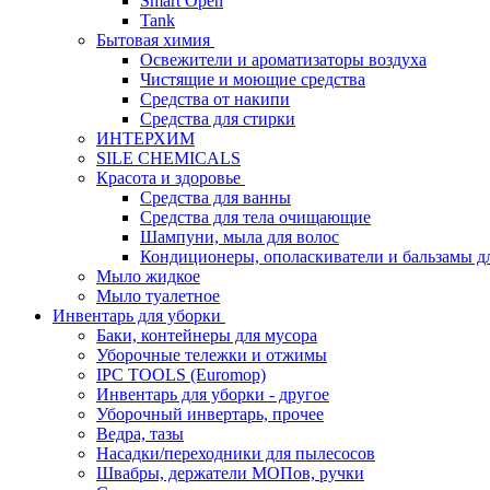
Smart Open
Tank
Бытовая химия
Освежители и ароматизаторы воздуха
Чистящие и моющие средства
Средства от накипи
Средства для стирки
ИНТЕРХИМ
SILE CHEMICALS
Красота и здоровье
Средства для ванны
Средства для тела очищающие
Шампуни, мыла для волос
Кондиционеры, ополаскиватели и бальзамы д
Мыло жидкое
Мыло туалетное
Инвентарь для уборки
Баки, контейнеры для мусора
Уборочные тележки и отжимы
IPC TOOLS (Euromop)
Инвентарь для уборки - другое
Уборочный инвертарь, прочее
Ведра, тазы
Насадки/переходники для пылесосов
Швабры, держатели МОПов, ручки