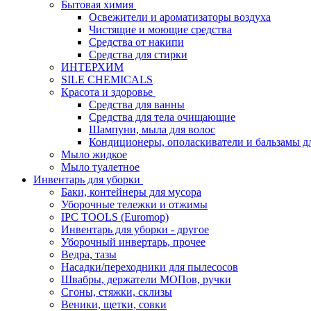
Бытовая химия
Освежители и ароматизаторы воздуха
Чистящие и моющие средства
Средства от накипи
Средства для стирки
ИНТЕРХИМ
SILE CHEMICALS
Красота и здоровье
Средства для ванны
Средства для тела очищающие
Шампуни, мыла для волос
Кондиционеры, ополаскиватели и бальзамы д
Мыло жидкое
Мыло туалетное
Инвентарь для уборки
Баки, контейнеры для мусора
Уборочные тележки и отжимы
IPC TOOLS (Euromop)
Инвентарь для уборки - другое
Уборочный инвертарь, прочее
Ведра, тазы
Насадки/переходники для пылесосов
Швабры, держатели МОПов, ручки
Сгоны, стяжки, склизы
Веники, щетки, совки