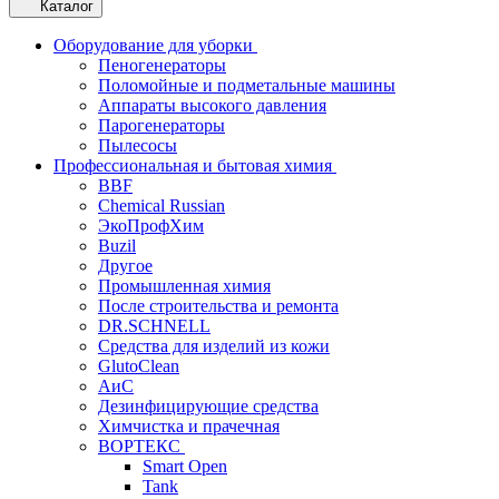
Каталог
Оборудование для уборки
Пеногенераторы
Поломойные и подметальные машины
Аппараты высокого давления
Парогенераторы
Пылесосы
Профессиональная и бытовая химия
BBF
Chemical Russian
ЭкоПрофХим
Buzil
Другое
Промышленная химия
После строительства и ремонта
DR.SCHNELL
Средства для изделий из кожи
GlutoClean
АиС
Дезинфицирующие средства
Химчистка и прачечная
ВОРТЕКС
Smart Open
Tank