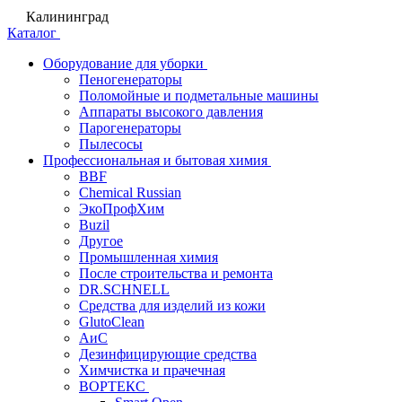
Калининград
Каталог
Оборудование для уборки
Пеногенераторы
Поломойные и подметальные машины
Аппараты высокого давления
Парогенераторы
Пылесосы
Профессиональная и бытовая химия
BBF
Chemical Russian
ЭкоПрофХим
Buzil
Другое
Промышленная химия
После строительства и ремонта
DR.SCHNELL
Средства для изделий из кожи
GlutoClean
АиС
Дезинфицирующие средства
Химчистка и прачечная
ВОРТЕКС