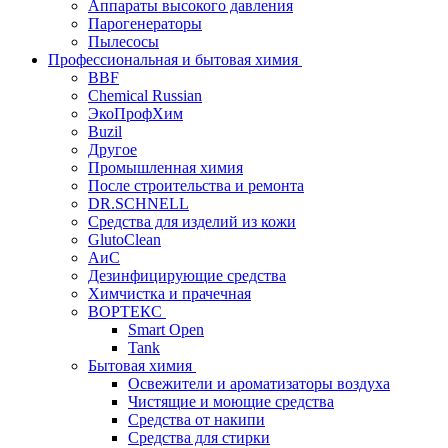
Аппараты высокого давления
Парогенераторы
Пылесосы
Профессиональная и бытовая химия
BBF
Chemical Russian
ЭкоПрофХим
Buzil
Другое
Промышленная химия
После строительства и ремонта
DR.SCHNELL
Средства для изделий из кожи
GlutoClean
АиС
Дезинфицирующие средства
Химчистка и прачечная
ВОРТЕКС
Smart Open
Tank
Бытовая химия
Освежители и ароматизаторы воздуха
Чистящие и моющие средства
Средства от накипи
Средства для стирки