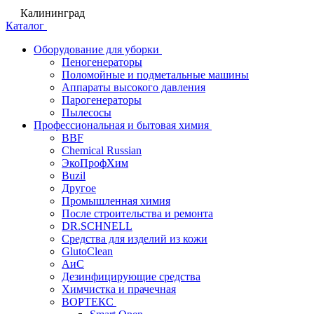
Калининград
Каталог
Оборудование для уборки
Пеногенераторы
Поломойные и подметальные машины
Аппараты высокого давления
Парогенераторы
Пылесосы
Профессиональная и бытовая химия
BBF
Chemical Russian
ЭкоПрофХим
Buzil
Другое
Промышленная химия
После строительства и ремонта
DR.SCHNELL
Средства для изделий из кожи
GlutoClean
АиС
Дезинфицирующие средства
Химчистка и прачечная
ВОРТЕКС