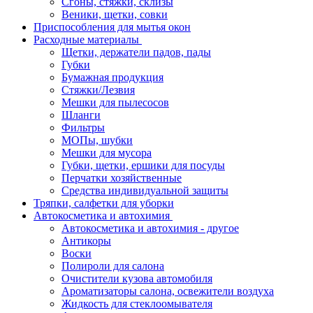
Сгоны, стяжки, склизы
Веники, щетки, совки
Приспособления для мытья окон
Расходные материалы
Щетки, держатели падов, пады
Губки
Бумажная продукция
Стяжки/Лезвия
Мешки для пылесосов
Шланги
Фильтры
МОПы, шубки
Мешки для мусора
Губки, щетки, ершики для посуды
Перчатки хозяйственные
Средства индивидуальной защиты
Тряпки, салфетки для уборки
Автокосметика и автохимия
Автокосметика и автохимия - другое
Антикоры
Воски
Полироли для салона
Очистители кузова автомобиля
Ароматизаторы салона, освежители воздуха
Жидкость для стеклоомывателя