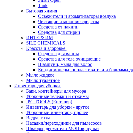
Smart Open
Tank
Бытовая химия
Освежители и ароматизаторы воздуха
Чистящие и моющие средства
Средства от накипи
Средства для стирки
ИНТЕРХИМ
SILE CHEMICALS
Красота и здоровье
Средства для ванны
Средства для тела очищающие
Шампуни, мыла для волос
Кондиционеры, ополаскиватели и бальзамы д
Мыло жидкое
Мыло туалетное
Инвентарь для уборки
Баки, контейнеры для мусора
Уборочные тележки и отжимы
IPC TOOLS (Euromop)
Инвентарь для уборки - другое
Уборочный инвертарь, прочее
Ведра, тазы
Насадки/переходники для пылесосов
Швабры, держатели МОПов, ручки