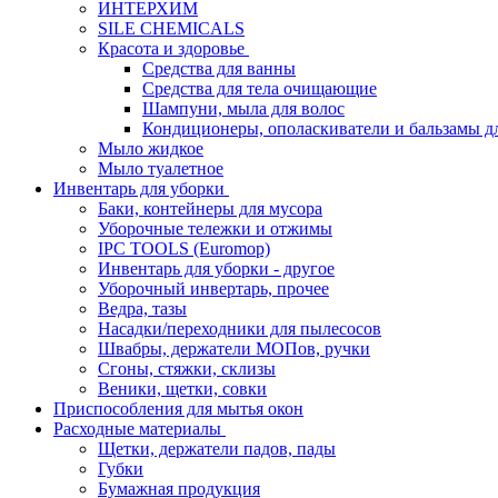
ИНТЕРХИМ
SILE CHEMICALS
Красота и здоровье
Средства для ванны
Средства для тела очищающие
Шампуни, мыла для волос
Кондиционеры, ополаскиватели и бальзамы д
Мыло жидкое
Мыло туалетное
Инвентарь для уборки
Баки, контейнеры для мусора
Уборочные тележки и отжимы
IPC TOOLS (Euromop)
Инвентарь для уборки - другое
Уборочный инвертарь, прочее
Ведра, тазы
Насадки/переходники для пылесосов
Швабры, держатели МОПов, ручки
Сгоны, стяжки, склизы
Веники, щетки, совки
Приспособления для мытья окон
Расходные материалы
Щетки, держатели падов, пады
Губки
Бумажная продукция