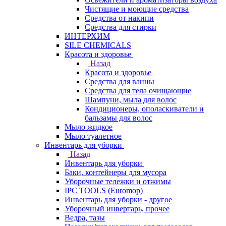
Чистящие и моющие средства
Средства от накипи
Средства для стирки
ИНТЕРХИМ
SILE CHEMICALS
Красота и здоровье
Назад
Красота и здоровье
Средства для ванны
Средства для тела очищающие
Шампуни, мыла для волос
Кондиционеры, ополаскиватели и
бальзамы для волос
Мыло жидкое
Мыло туалетное
Инвентарь для уборки
Назад
Инвентарь для уборки
Баки, контейнеры для мусора
Уборочные тележки и отжимы
IPC TOOLS (Euromop)
Инвентарь для уборки - другое
Уборочный инвертарь, прочее
Ведра, тазы