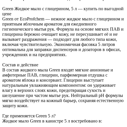
Green Жидкое мыло с глицерином, 5 л — купить по выгодной
цене
Green от EcoProfchem — нежное жидкое мыло с глицерином и
приятным яблочным ароматом для ежедневного
гигиенического мытья рук. Формула на основе мягких ПАВ и
глицерина бережно очищает кожу, не пересушивает её и не
вызывает раздражения — подходит для любого типа кожи,
включая чувствительную. Экономичная фасовка 5 литров
оптимальна для заправки диспенсеров и дозаторов в офисах,
учреждениях и на предприятиях.
Состав и действие
В состав жидкого мыла Green входят мягкие анионные и
амфотерные ПАВ, глицерин, парфюмерная отдушка с
ароматом яблока и консервант. Глицерин выступает
натуральным увлажняющим компонентом: он удерживает
влагу в верхних слоях кожи, предотвращая сухость и
шелушение при частом мытье рук. Нейтральный pH формулы
мягко воздействует на кожный барьер, сохраняя естественную
защиту кожи.
Где применяется Green 5 л?
Жидкое мыло Green в канистре 5 л востребовано в: