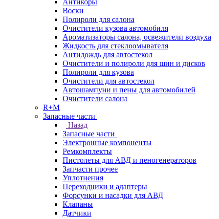
Антикоры
Воски
Полироли для салона
Очистители кузова автомобиля
Ароматизаторы салона, освежители воздуха
Жидкость для стеклоомывателя
Антидождь для автостекол
Очистители и полироли для шин и дисков
Полироли для кузова
Очистители для автостекол
Автошампуни и пены для автомобилей
Очистители салона
R+M
Запасные части
Назад
Запасные части
Электронные компоненты
Ремкомплекты
Пистолеты для АВД и пеногенераторов
Запчасти прочее
Уплотнения
Переходники и адаптеры
Форсунки и насадки для АВД
Клапаны
Датчики