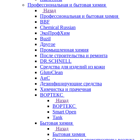
Профессиональная и бытовая химия
Назад
Профессиональная и бытовая химия
BBF
Chemical Russian
ЭкоПрофХим
Buzil
Другое
Промышленная химия
После строительства и ремонта
DR.SCHNELL
Средства для изделий из кожи
GlutoClean
АиС
Дезинфицирующие средства
Химчистка и прачечная
ВОРТЕКС
Назад
ВОРТЕКС
Smart Open
Tank
Бытовая химия
Назад
Бытовая химия
Освежители и ароматизаторы воздуха