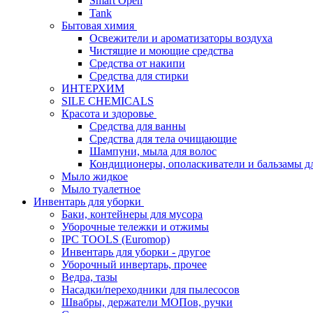
Smart Open
Tank
Бытовая химия
Освежители и ароматизаторы воздуха
Чистящие и моющие средства
Средства от накипи
Средства для стирки
ИНТЕРХИМ
SILE CHEMICALS
Красота и здоровье
Средства для ванны
Средства для тела очищающие
Шампуни, мыла для волос
Кондиционеры, ополаскиватели и бальзамы д
Мыло жидкое
Мыло туалетное
Инвентарь для уборки
Баки, контейнеры для мусора
Уборочные тележки и отжимы
IPC TOOLS (Euromop)
Инвентарь для уборки - другое
Уборочный инвертарь, прочее
Ведра, тазы
Насадки/переходники для пылесосов
Швабры, держатели МОПов, ручки