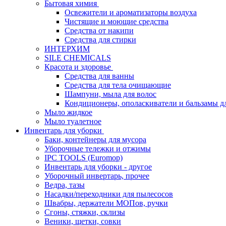
Бытовая химия
Освежители и ароматизаторы воздуха
Чистящие и моющие средства
Средства от накипи
Средства для стирки
ИНТЕРХИМ
SILE CHEMICALS
Красота и здоровье
Средства для ванны
Средства для тела очищающие
Шампуни, мыла для волос
Кондиционеры, ополаскиватели и бальзамы д
Мыло жидкое
Мыло туалетное
Инвентарь для уборки
Баки, контейнеры для мусора
Уборочные тележки и отжимы
IPC TOOLS (Euromop)
Инвентарь для уборки - другое
Уборочный инвертарь, прочее
Ведра, тазы
Насадки/переходники для пылесосов
Швабры, держатели МОПов, ручки
Сгоны, стяжки, склизы
Веники, щетки, совки