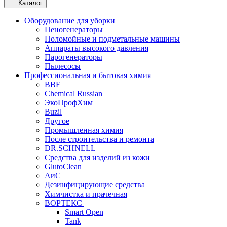
Каталог
Оборудование для уборки
Пеногенераторы
Поломойные и подметальные машины
Аппараты высокого давления
Парогенераторы
Пылесосы
Профессиональная и бытовая химия
BBF
Chemical Russian
ЭкоПрофХим
Buzil
Другое
Промышленная химия
После строительства и ремонта
DR.SCHNELL
Средства для изделий из кожи
GlutoClean
АиС
Дезинфицирующие средства
Химчистка и прачечная
ВОРТЕКС
Smart Open
Tank