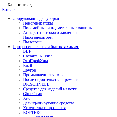
Калининград
Каталог
Оборудование для уборки
Пеногенераторы
Поломойные и подметальные машины
Аппараты высокого давления
Парогенераторы
Пылесосы
Профессиональная и бытовая химия
BBF
Chemical Russian
ЭкоПрофХим
Buzil
Другое
Промышленная химия
После строительства и ремонта
DR.SCHNELL
Средства для изделий из кожи
GlutoClean
АиС
Дезинфицирующие средства
Химчистка и прачечная
ВОРТЕКС