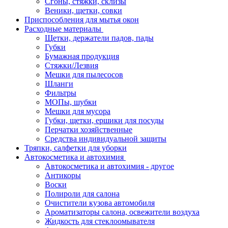
Сгоны, стяжки, склизы
Веники, щетки, совки
Приспособления для мытья окон
Расходные материалы
Щетки, держатели падов, пады
Губки
Бумажная продукция
Стяжки/Лезвия
Мешки для пылесосов
Шланги
Фильтры
МОПы, шубки
Мешки для мусора
Губки, щетки, ершики для посуды
Перчатки хозяйственные
Средства индивидуальной защиты
Тряпки, салфетки для уборки
Автокосметика и автохимия
Автокосметика и автохимия - другое
Антикоры
Воски
Полироли для салона
Очистители кузова автомобиля
Ароматизаторы салона, освежители воздуха
Жидкость для стеклоомывателя