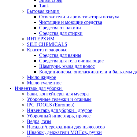
Smart Open
Tank
Бытовая химия
Освежители и ароматизаторы воздуха
Чистящие и моющие средства
Средства от накипи
Средства для стирки
ИНТЕРХИМ
SILE CHEMICALS
Красота и здоровье
Средства для ванны
Средства для тела очищающие
Шампуни, мыла для волос
Кондиционеры, ополаскиватели и бальзамы д
Мыло жидкое
Мыло туалетное
Инвентарь для уборки
Баки, контейнеры для мусора
Уборочные тележки и отжимы
IPC TOOLS (Euromop)
Инвентарь для уборки - другое
Уборочный инвертарь, прочее
Ведра, тазы
Насадки/переходники для пылесосов
Швабры, держатели МОПов, ручки