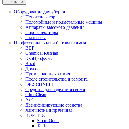
Каталог
Оборудование для уборки
Пеногенераторы
Поломойные и подметальные машины
Аппараты высокого давления
Парогенераторы
Пылесосы
Профессиональная и бытовая химия
BBF
Chemical Russian
ЭкоПрофХим
Buzil
Другое
Промышленная химия
После строительства и ремонта
DR.SCHNELL
Средства для изделий из кожи
GlutoClean
АиС
Дезинфицирующие средства
Химчистка и прачечная
ВОРТЕКС
Smart Open
Tank