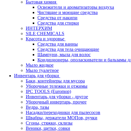
Бытовая химия
Освежители и ароматизаторы воздуха
Чистящие и моющие средства
Средства от накипи
Средства для стирки
ИНТЕРХИМ
SILE CHEMICALS
Красота и здоровье
Средства для ванны
Средства для тела очищающие
Шампуни, мыла для волос
Кондиционеры, ополаскиватели и бальзамы д
Мыло жидкое
Мыло туалетное
Инвентарь для уборки
Баки, контейнеры для мусора
Уборочные тележки и отжимы
IPC TOOLS (Euromop)
Инвентарь для уборки - другое
Уборочный инвертарь, прочее
Ведра, тазы
Насадки/переходники для пылесосов
Швабры, держатели МОПов, ручки
Сгоны, стяжки, склизы
Веники, щетки, совки