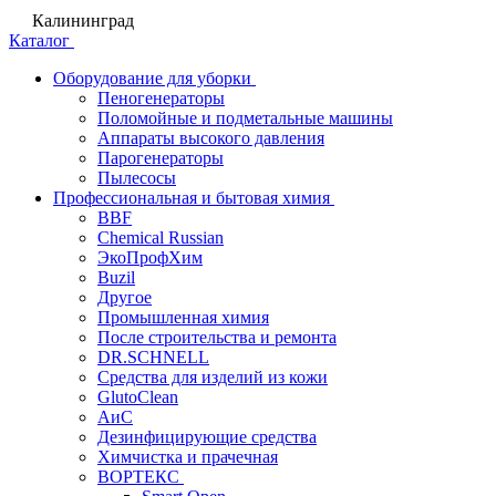
Калининград
Каталог
Оборудование для уборки
Пеногенераторы
Поломойные и подметальные машины
Аппараты высокого давления
Парогенераторы
Пылесосы
Профессиональная и бытовая химия
BBF
Chemical Russian
ЭкоПрофХим
Buzil
Другое
Промышленная химия
После строительства и ремонта
DR.SCHNELL
Средства для изделий из кожи
GlutoClean
АиС
Дезинфицирующие средства
Химчистка и прачечная
ВОРТЕКС