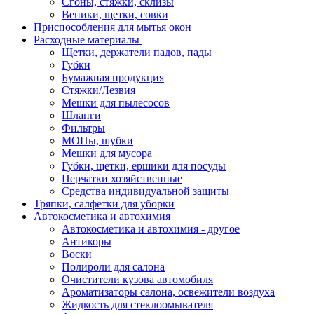
Сгоны, стяжки, склизы
Веники, щетки, совки
Приспособления для мытья окон
Расходные материалы
Щетки, держатели падов, пады
Губки
Бумажная продукция
Стяжки/Лезвия
Мешки для пылесосов
Шланги
Фильтры
МОПы, шубки
Мешки для мусора
Губки, щетки, ершики для посуды
Перчатки хозяйственные
Средства индивидуальной защиты
Тряпки, салфетки для уборки
Автокосметика и автохимия
Автокосметика и автохимия - другое
Антикоры
Воски
Полироли для салона
Очистители кузова автомобиля
Ароматизаторы салона, освежители воздуха
Жидкость для стеклоомывателя