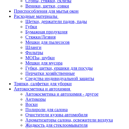
Сгоны, стяжки, склизы
Веники, щетки, совки
Приспособления для мытья окон
Расходные материалы
Щетки, держатели падов, пады
Губки
Бумажная продукция
Стяжки/Лезвия
Мешки для пылесосов
Шланги
Фильтры
МОПы, шубки
Мешки для мусора
Губки, щетки, ершики для посуды
Перчатки хозяйственные
Средства индивидуальной защиты
Тряпки, салфетки для уборки
Автокосметика и автохимия
Автокосметика и автохимия - другое
Антикоры
Воски
Полироли для салона
Очистители кузова автомобиля
Ароматизаторы салона, освежители воздуха
Жидкость для стеклоомывателя