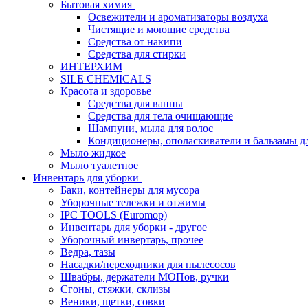
Бытовая химия
Освежители и ароматизаторы воздуха
Чистящие и моющие средства
Средства от накипи
Средства для стирки
ИНТЕРХИМ
SILE CHEMICALS
Красота и здоровье
Средства для ванны
Средства для тела очищающие
Шампуни, мыла для волос
Кондиционеры, ополаскиватели и бальзамы д
Мыло жидкое
Мыло туалетное
Инвентарь для уборки
Баки, контейнеры для мусора
Уборочные тележки и отжимы
IPC TOOLS (Euromop)
Инвентарь для уборки - другое
Уборочный инвертарь, прочее
Ведра, тазы
Насадки/переходники для пылесосов
Швабры, держатели МОПов, ручки
Сгоны, стяжки, склизы
Веники, щетки, совки