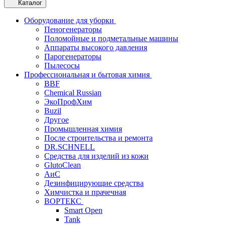
Каталог
Оборудование для уборки
Пеногенераторы
Поломойные и подметальные машины
Аппараты высокого давления
Парогенераторы
Пылесосы
Профессиональная и бытовая химия
BBF
Chemical Russian
ЭкоПрофХим
Buzil
Другое
Промышленная химия
После строительства и ремонта
DR.SCHNELL
Средства для изделий из кожи
GlutoClean
АиС
Дезинфицирующие средства
Химчистка и прачечная
ВОРТЕКС
Smart Open
Tank