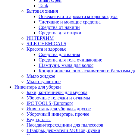
Smart Open
Tank
Бытовая химия
Освежители и ароматизаторы воздуха
Чистящие и моющие средства
Средства от накипи
Средства для стирки
ИНТЕРХИМ
SILE CHEMICALS
Красота и здоровье
Средства для ванны
Средства для тела очищающие
Шампуни, мыла для волос
Кондиционеры, ополаскиватели и бальзамы д
Мыло жидкое
Мыло туалетное
Инвентарь для уборки
Баки, контейнеры для мусора
Уборочные тележки и отжимы
IPC TOOLS (Euromop)
Инвентарь для уборки - другое
Уборочный инвертарь, прочее
Ведра, тазы
Насадки/переходники для пылесосов
Швабры, держатели МОПов, ручки