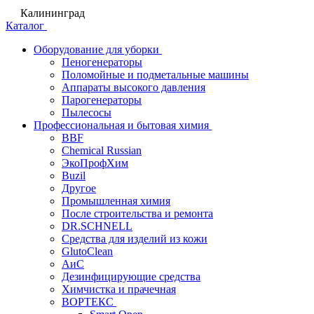
Калининград
Каталог
Оборудование для уборки
Пеногенераторы
Поломойные и подметальные машины
Аппараты высокого давления
Парогенераторы
Пылесосы
Профессиональная и бытовая химия
BBF
Chemical Russian
ЭкоПрофХим
Buzil
Другое
Промышленная химия
После строительства и ремонта
DR.SCHNELL
Средства для изделий из кожи
GlutoClean
АиС
Дезинфицирующие средства
Химчистка и прачечная
ВОРТЕКС