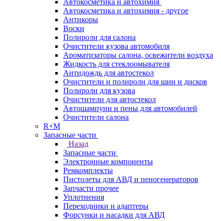
Автокосметика и автохимия
Автокосметика и автохимия - другое
Антикоры
Воски
Полироли для салона
Очистители кузова автомобиля
Ароматизаторы салона, освежители воздуха
Жидкость для стеклоомывателя
Антидождь для автостекол
Очистители и полироли для шин и дисков
Полироли для кузова
Очистители для автостекол
Автошампуни и пены для автомобилей
Очистители салона
R+M
Запасные части
Назад
Запасные части
Электронные компоненты
Ремкомплекты
Пистолеты для АВД и пеногенераторов
Запчасти прочее
Уплотнения
Переходники и адаптеры
Форсунки и насадки для АВД