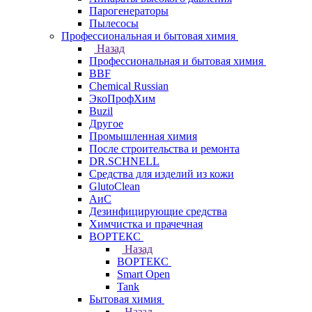
Парогенераторы
Пылесосы
Профессиональная и бытовая химия
Назад
Профессиональная и бытовая химия
BBF
Chemical Russian
ЭкоПрофХим
Buzil
Другое
Промышленная химия
После строительства и ремонта
DR.SCHNELL
Средства для изделий из кожи
GlutoClean
АиС
Дезинфицирующие средства
Химчистка и прачечная
ВОРТЕКС
Назад
ВОРТЕКС
Smart Open
Tank
Бытовая химия
Назад