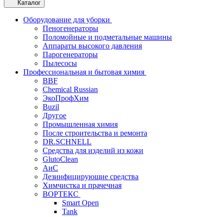
Каталог
Оборудование для уборки
Пеногенераторы
Поломойные и подметальные машины
Аппараты высокого давления
Парогенераторы
Пылесосы
Профессиональная и бытовая химия
BBF
Chemical Russian
ЭкоПрофХим
Buzil
Другое
Промышленная химия
После строительства и ремонта
DR.SCHNELL
Средства для изделий из кожи
GlutoClean
АиС
Дезинфицирующие средства
Химчистка и прачечная
ВОРТЕКС
Smart Open
Tank