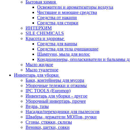
Бытовая химия
Освежители и ароматизаторы воздуха
Чистящие и моющие средства
Средства от накипи
Средства для стирки
ИНТЕРХИМ
SILE CHEMICALS
Красота и здоровье
Средства для ванны
Средства для тела очищающие
Шампуни, мыла для волос
Кондиционеры, ополаскиватели и бальзамы д
Мыло жидкое
Мыло туалетное
Инвентарь для уборки
Баки, контейнеры для мусора
Уборочные тележки и отжимы
IPC TOOLS (Euromop)
Инвентарь для уборки - другое
Уборочный инвертарь, прочее
Ведра, тазы
Насадки/переходники для пылесосов
Швабры, держатели МОПов, ручки
Сгоны, стяжки, склизы
Веники, щетки, совки