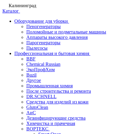
Калининград
Каталог
Оборудование для уборки
Пеногенераторы
Поломойные и подметальные машины
Аппараты высокого давления
Парогенераторы
Пылесосы
Профессиональная и бытовая химия
BBF
Chemical Russian
ЭкоПрофХим
Buzil
Другое
Промышленная химия
После строительства и ремонта
DR.SCHNELL
Средства для изделий из кожи
GlutoClean
АиС
Дезинфицирующие средства
Химчистка и прачечная
ВОРТЕКС