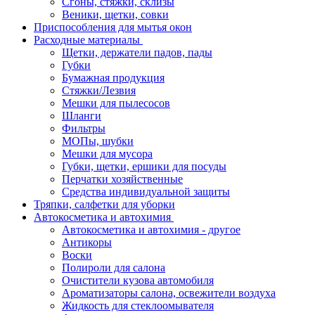
Сгоны, стяжки, склизы
Веники, щетки, совки
Приспособления для мытья окон
Расходные материалы
Щетки, держатели падов, пады
Губки
Бумажная продукция
Стяжки/Лезвия
Мешки для пылесосов
Шланги
Фильтры
МОПы, шубки
Мешки для мусора
Губки, щетки, ершики для посуды
Перчатки хозяйственные
Средства индивидуальной защиты
Тряпки, салфетки для уборки
Автокосметика и автохимия
Автокосметика и автохимия - другое
Антикоры
Воски
Полироли для салона
Очистители кузова автомобиля
Ароматизаторы салона, освежители воздуха
Жидкость для стеклоомывателя