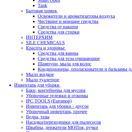
Smart Open
Tank
Бытовая химия
Освежители и ароматизаторы воздуха
Чистящие и моющие средства
Средства от накипи
Средства для стирки
ИНТЕРХИМ
SILE CHEMICALS
Красота и здоровье
Средства для ванны
Средства для тела очищающие
Шампуни, мыла для волос
Кондиционеры, ополаскиватели и бальзамы д
Мыло жидкое
Мыло туалетное
Инвентарь для уборки
Баки, контейнеры для мусора
Уборочные тележки и отжимы
IPC TOOLS (Euromop)
Инвентарь для уборки - другое
Уборочный инвертарь, прочее
Ведра, тазы
Насадки/переходники для пылесосов
Швабры, держатели МОПов, ручки