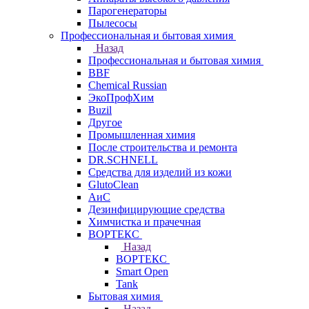
Парогенераторы
Пылесосы
Профессиональная и бытовая химия
Назад
Профессиональная и бытовая химия
BBF
Chemical Russian
ЭкоПрофХим
Buzil
Другое
Промышленная химия
После строительства и ремонта
DR.SCHNELL
Средства для изделий из кожи
GlutoClean
АиС
Дезинфицирующие средства
Химчистка и прачечная
ВОРТЕКС
Назад
ВОРТЕКС
Smart Open
Tank
Бытовая химия
Назад