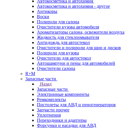
Автокосметика и автохимия
Автокосметика и автохимия - другое
Антикоры
Воски
Полироли для салона
Очистители кузова автомобиля
Ароматизаторы салона, освежители воздуха
Жидкость для стеклоомывателя
Антидождь для автостекол
Очистители и полироли для шин и дисков
Полироли для кузова
Очистители для автостекол
Автошампуни и пены для автомобилей
Очистители салона
R+M
Запасные части
Назад
Запасные части
Электронные компоненты
Ремкомплекты
Пистолеты для АВД и пеногенераторов
Запчасти прочее
Уплотнения
Переходники и адаптеры
Форсунки и насадки для АВД