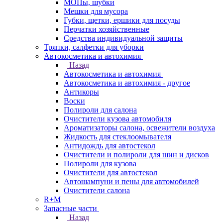
МОПы, шубки
Мешки для мусора
Губки, щетки, ершики для посуды
Перчатки хозяйственные
Средства индивидуальной защиты
Тряпки, салфетки для уборки
Автокосметика и автохимия
Назад
Автокосметика и автохимия
Автокосметика и автохимия - другое
Антикоры
Воски
Полироли для салона
Очистители кузова автомобиля
Ароматизаторы салона, освежители воздуха
Жидкость для стеклоомывателя
Антидождь для автостекол
Очистители и полироли для шин и дисков
Полироли для кузова
Очистители для автостекол
Автошампуни и пены для автомобилей
Очистители салона
R+M
Запасные части
Назад