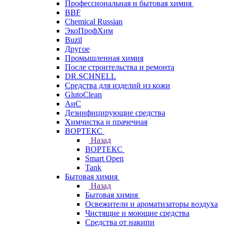
Профессиональная и бытовая химия
BBF
Chemical Russian
ЭкоПрофХим
Buzil
Другое
Промышленная химия
После строительства и ремонта
DR.SCHNELL
Средства для изделий из кожи
GlutoClean
АиС
Дезинфицирующие средства
Химчистка и прачечная
ВОРТЕКС
Назад
ВОРТЕКС
Smart Open
Tank
Бытовая химия
Назад
Бытовая химия
Освежители и ароматизаторы воздуха
Чистящие и моющие средства
Средства от накипи