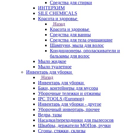
Средства для стирки
ИНТЕРХИМ
SILE CHEMICALS
Красота и здоровье
Назад
Красота и здоровье
Средства для ванны
Средства для тела очищающие
Шампуни, мыла для волос
Кондиционеры, ополаскиватели и
бальзамы для волос
Мыло жидкое
Мыло туалетное
Инвентарь для уборки
Назад
Инвентарь для уборки
Баки, контейнеры для мусора
Уборочные тележки и отжимы
IPC TOOLS (Euromop)
Инвентарь для уборки - другое
Уборочный инвертарь, прочее
Ведра, тазы
Насадки/переходники для пылесосов
Швабры, держатели МОПов, ручки
Сгоны, стяжки, склизы