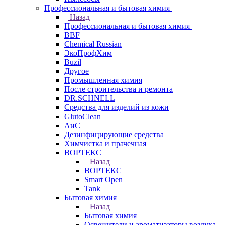
Профессиональная и бытовая химия
Назад
Профессиональная и бытовая химия
BBF
Chemical Russian
ЭкоПрофХим
Buzil
Другое
Промышленная химия
После строительства и ремонта
DR.SCHNELL
Средства для изделий из кожи
GlutoClean
АиС
Дезинфицирующие средства
Химчистка и прачечная
ВОРТЕКС
Назад
ВОРТЕКС
Smart Open
Tank
Бытовая химия
Назад
Бытовая химия
Освежители и ароматизаторы воздуха