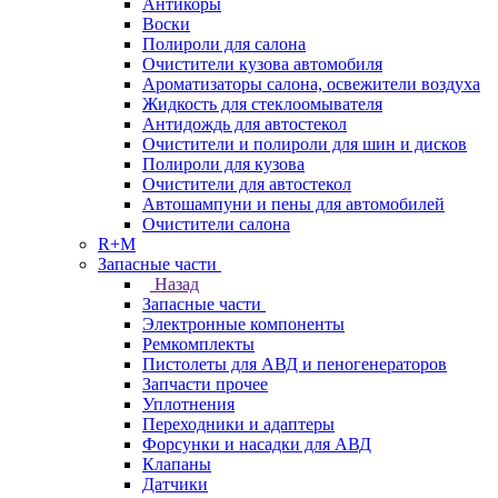
Антикоры
Воски
Полироли для салона
Очистители кузова автомобиля
Ароматизаторы салона, освежители воздуха
Жидкость для стеклоомывателя
Антидождь для автостекол
Очистители и полироли для шин и дисков
Полироли для кузова
Очистители для автостекол
Автошампуни и пены для автомобилей
Очистители салона
R+M
Запасные части
Назад
Запасные части
Электронные компоненты
Ремкомплекты
Пистолеты для АВД и пеногенераторов
Запчасти прочее
Уплотнения
Переходники и адаптеры
Форсунки и насадки для АВД
Клапаны
Датчики