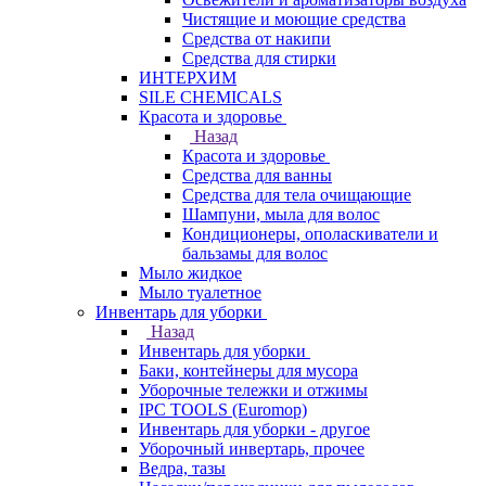
Чистящие и моющие средства
Средства от накипи
Средства для стирки
ИНТЕРХИМ
SILE CHEMICALS
Красота и здоровье
Назад
Красота и здоровье
Средства для ванны
Средства для тела очищающие
Шампуни, мыла для волос
Кондиционеры, ополаскиватели и
бальзамы для волос
Мыло жидкое
Мыло туалетное
Инвентарь для уборки
Назад
Инвентарь для уборки
Баки, контейнеры для мусора
Уборочные тележки и отжимы
IPC TOOLS (Euromop)
Инвентарь для уборки - другое
Уборочный инвертарь, прочее
Ведра, тазы