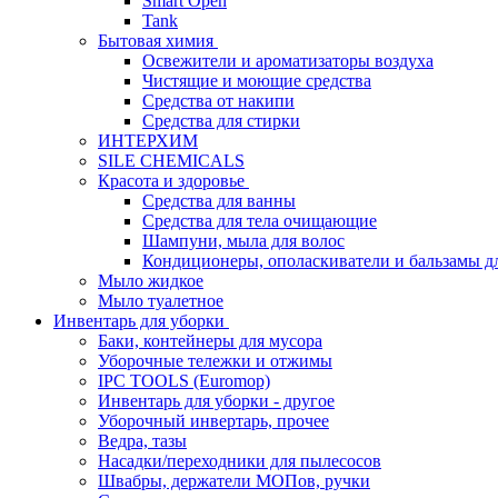
Smart Open
Tank
Бытовая химия
Освежители и ароматизаторы воздуха
Чистящие и моющие средства
Средства от накипи
Средства для стирки
ИНТЕРХИМ
SILE CHEMICALS
Красота и здоровье
Средства для ванны
Средства для тела очищающие
Шампуни, мыла для волос
Кондиционеры, ополаскиватели и бальзамы д
Мыло жидкое
Мыло туалетное
Инвентарь для уборки
Баки, контейнеры для мусора
Уборочные тележки и отжимы
IPC TOOLS (Euromop)
Инвентарь для уборки - другое
Уборочный инвертарь, прочее
Ведра, тазы
Насадки/переходники для пылесосов
Швабры, держатели МОПов, ручки