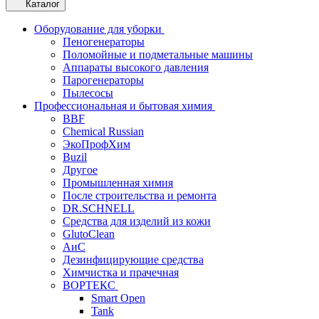
Каталог
Оборудование для уборки
Пеногенераторы
Поломойные и подметальные машины
Аппараты высокого давления
Парогенераторы
Пылесосы
Профессиональная и бытовая химия
BBF
Chemical Russian
ЭкоПрофХим
Buzil
Другое
Промышленная химия
После строительства и ремонта
DR.SCHNELL
Средства для изделий из кожи
GlutoClean
АиС
Дезинфицирующие средства
Химчистка и прачечная
ВОРТЕКС
Smart Open
Tank