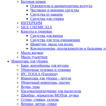
Бытовая химия
Освежители и ароматизаторы воздуха
Чистящие и моющие средства
Средства от накипи
Средства для стирки
ИНТЕРХИМ
SILE CHEMICALS
Красота и здоровье
Средства для ванны
Средства для тела очищающие
Шампуни, мыла для волос
Кондиционеры, ополаскиватели и бальзамы д
Мыло жидкое
Мыло туалетное
Инвентарь для уборки
Баки, контейнеры для мусора
Уборочные тележки и отжимы
IPC TOOLS (Euromop)
Инвентарь для уборки - другое
Уборочный инвертарь, прочее
Ведра, тазы
Насадки/переходники для пылесосов
Швабры, держатели МОПов, ручки
Сгоны, стяжки, склизы
Веники, щетки, совки