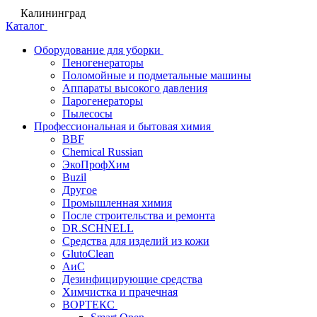
Калининград
Каталог
Оборудование для уборки
Пеногенераторы
Поломойные и подметальные машины
Аппараты высокого давления
Парогенераторы
Пылесосы
Профессиональная и бытовая химия
BBF
Chemical Russian
ЭкоПрофХим
Buzil
Другое
Промышленная химия
После строительства и ремонта
DR.SCHNELL
Средства для изделий из кожи
GlutoClean
АиС
Дезинфицирующие средства
Химчистка и прачечная
ВОРТЕКС