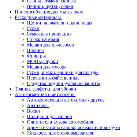
Сгоны, стяжки, склизы
Веники, щетки, совки
Приспособления для мытья окон
Расходные материалы
Щетки, держатели падов, пады
Губки
Бумажная продукция
Стяжки/Лезвия
Мешки для пылесосов
Шланги
Фильтры
МОПы, шубки
Мешки для мусора
Губки, щетки, ершики для посуды
Перчатки хозяйственные
Средства индивидуальной защиты
Тряпки, салфетки для уборки
Автокосметика и автохимия
Автокосметика и автохимия - другое
Антикоры
Воски
Полироли для салона
Очистители кузова автомобиля
Ароматизаторы салона, освежители воздуха
Жидкость для стеклоомывателя