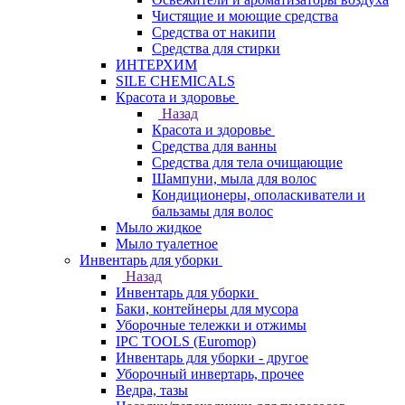
Чистящие и моющие средства
Средства от накипи
Средства для стирки
ИНТЕРХИМ
SILE CHEMICALS
Красота и здоровье
Назад
Красота и здоровье
Средства для ванны
Средства для тела очищающие
Шампуни, мыла для волос
Кондиционеры, ополаскиватели и
бальзамы для волос
Мыло жидкое
Мыло туалетное
Инвентарь для уборки
Назад
Инвентарь для уборки
Баки, контейнеры для мусора
Уборочные тележки и отжимы
IPC TOOLS (Euromop)
Инвентарь для уборки - другое
Уборочный инвертарь, прочее
Ведра, тазы