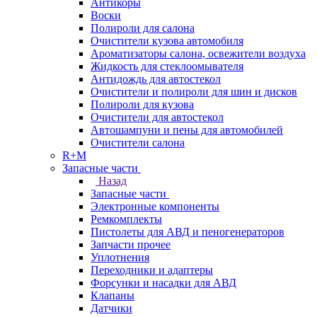
Антикоры
Воски
Полироли для салона
Очистители кузова автомобиля
Ароматизаторы салона, освежители воздуха
Жидкость для стеклоомывателя
Антидождь для автостекол
Очистители и полироли для шин и дисков
Полироли для кузова
Очистители для автостекол
Автошампуни и пены для автомобилей
Очистители салона
R+M
Запасные части
Назад
Запасные части
Электронные компоненты
Ремкомплекты
Пистолеты для АВД и пеногенераторов
Запчасти прочее
Уплотнения
Переходники и адаптеры
Форсунки и насадки для АВД
Клапаны
Датчики