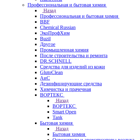
Профессиональная и бытовая химия
Назад
Профессиональная и бытовая химия
BBF
Chemical Russian
ЭкоПрофХим
Buzil
Другое
Промышленная химия
После строительства и ремонта
DR.SCHNELL
Средства для изделий из кожи
GlutoClean
АиС
Дезинфицирующие средства
Химчистка и прачечная
ВОРТЕКС
Назад
ВОРТЕКС
Smart Open
Tank
Бытовая химия
Назад
Бытовая химия
Освежители и ароматизаторы воздуха