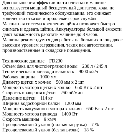
Для повышения эффективности очистки в машине
используется мощный бесщеточный двигатель хода, не
требующий технического обслуживания, это снижает
количество отказов и продлевает срок службы.
Магнитная система крепления щётки позволяет быстро
снимать и одевать щётки. Аккумуляторы большой ёмкости
дают возможность работать машине до 8 часов.
Машина рекомендуется для работы на больших площадях с
высоким уровнем загрязнения, таких как автостоянки,
производственные и складские помещения.
Технические данные FD230
Объем бака для чистой/грязной воды 230 л / 245 л
Теоретическая производительность 9000 м2/ч
Рабочая ширина 1000 мм
Диаметр щётки х кол-во 500 мм x 2 шт
Мощность мотора щётки х кол-во 650 Вт x 2 шт
Скорость вращения щётки 250 об/мин
Давление щётки 114 кг
Ширина водосборной балки 1200 мм
Мощность вакуумного мотора x кол-во 650 Вт x 2 шт
Мощность мотора привода 1400 Вт
Скорость машины 9 км/ч
Преодолеваемый уклон (полная загрузка) 7 %
Преодолеваемый уклон (без загрузки) 18 %