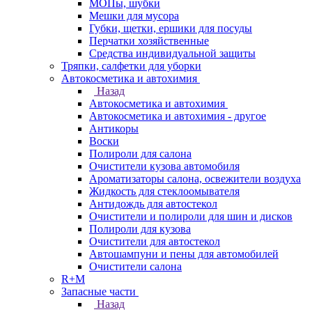
МОПы, шубки
Мешки для мусора
Губки, щетки, ершики для посуды
Перчатки хозяйственные
Средства индивидуальной защиты
Тряпки, салфетки для уборки
Автокосметика и автохимия
Назад
Автокосметика и автохимия
Автокосметика и автохимия - другое
Антикоры
Воски
Полироли для салона
Очистители кузова автомобиля
Ароматизаторы салона, освежители воздуха
Жидкость для стеклоомывателя
Антидождь для автостекол
Очистители и полироли для шин и дисков
Полироли для кузова
Очистители для автостекол
Автошампуни и пены для автомобилей
Очистители салона
R+M
Запасные части
Назад