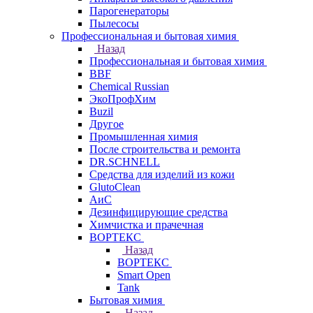
Парогенераторы
Пылесосы
Профессиональная и бытовая химия
Назад
Профессиональная и бытовая химия
BBF
Chemical Russian
ЭкоПрофХим
Buzil
Другое
Промышленная химия
После строительства и ремонта
DR.SCHNELL
Средства для изделий из кожи
GlutoClean
АиС
Дезинфицирующие средства
Химчистка и прачечная
ВОРТЕКС
Назад
ВОРТЕКС
Smart Open
Tank
Бытовая химия
Назад