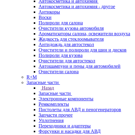
Автокосметика и автохимия
Автокосметика и автохимия - другое
Антикоры
Воски
Полироли для салона
Очистители кузова автомобиля
Ароматизаторы салона, освежители воздуха
Жидкость для стеклоомывателя
Антидождь для автостекол
Очистители и полироли для шин и дисков
Полироли для кузова
Очистители для автостекол
Автошампуни и пены для автомобилей
Очистители салона
R+M
Запасные части
Назад
Запасные части
Электронные компоненты
Ремкомплекты
Пистолеты для АВД и пеногенераторов
Запчасти прочее
Уплотнения
Переходники и адаптеры
Форсунки и насадки для АВД