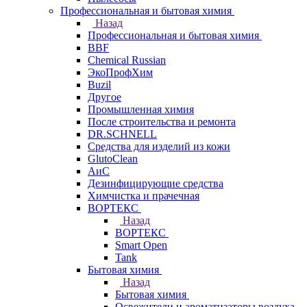
Профессиональная и бытовая химия
Назад
Профессиональная и бытовая химия
BBF
Chemical Russian
ЭкоПрофХим
Buzil
Другое
Промышленная химия
После строительства и ремонта
DR.SCHNELL
Средства для изделий из кожи
GlutoClean
АиС
Дезинфицирующие средства
Химчистка и прачечная
ВОРТЕКС
Назад
ВОРТЕКС
Smart Open
Tank
Бытовая химия
Назад
Бытовая химия
Освежители и ароматизаторы воздуха