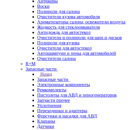
Антикоры
Воски
Полироли для салона
Очистители кузова автомобиля
Ароматизаторы салона, освежители воздуха
Жидкость для стеклоомывателя
Антидождь для автостекол
Очистители и полироли для шин и дисков
Полироли для кузова
Очистители для автостекол
Автошампуни и пены для автомобилей
Очистители салона
R+M
Запасные части
Назад
Запасные части
Электронные компоненты
Ремкомплекты
Пистолеты для АВД и пеногенераторов
Запчасти прочее
Уплотнения
Переходники и адаптеры
Форсунки и насадки для АВД
Клапаны
Датчики