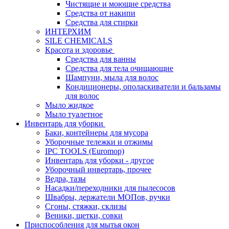
Чистящие и моющие средства
Средства от накипи
Средства для стирки
ИНТЕРХИМ
SILE CHEMICALS
Красота и здоровье
Средства для ванны
Средства для тела очищающие
Шампуни, мыла для волос
Кондиционеры, ополаскиватели и бальзамы
для волос
Мыло жидкое
Мыло туалетное
Инвентарь для уборки
Баки, контейнеры для мусора
Уборочные тележки и отжимы
IPC TOOLS (Euromop)
Инвентарь для уборки - другое
Уборочный инвертарь, прочее
Ведра, тазы
Насадки/переходники для пылесосов
Швабры, держатели МОПов, ручки
Сгоны, стяжки, склизы
Веники, щетки, совки
Приспособления для мытья окон