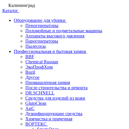
Калининград
Каталог
Оборудование для уборки
Пеногенераторы
Поломойные и подметальные машины
Аппараты высокого давления
Парогенераторы
Пылесосы
Профессиональная и бытовая химия
BBF
Chemical Russian
ЭкоПрофХим
Buzil
Другое
Промышленная химия
После строительства и ремонта
DR.SCHNELL
Средства для изделий из кожи
GlutoClean
АиС
Дезинфицирующие средства
Химчистка и прачечная
ВОРТЕКС