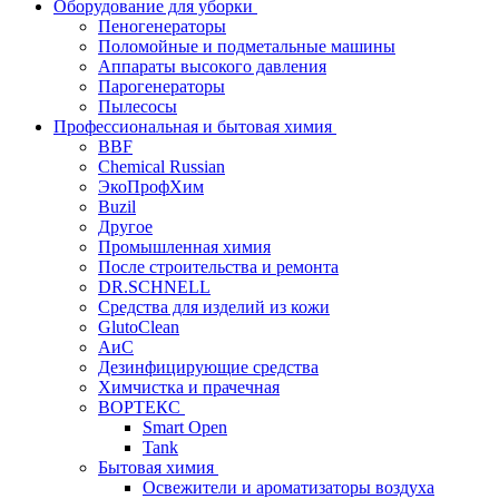
Оборудование для уборки
Пеногенераторы
Поломойные и подметальные машины
Аппараты высокого давления
Парогенераторы
Пылесосы
Профессиональная и бытовая химия
BBF
Chemical Russian
ЭкоПрофХим
Buzil
Другое
Промышленная химия
После строительства и ремонта
DR.SCHNELL
Средства для изделий из кожи
GlutoClean
АиС
Дезинфицирующие средства
Химчистка и прачечная
ВОРТЕКС
Smart Open
Tank
Бытовая химия
Освежители и ароматизаторы воздуха