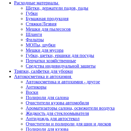
Расходные материалы
Щетки, держатели падов, пады
Губки
Бумажная продукция
Стяжки/Лезвия
Мешки для пылесосов
Шланги
Фильтры
МОПы, шубки
Мешки для мусора
Губки, щетки, ершики для посуды
Перчатки хозяйственные
Средства индивидуальной защиты
Тряпки, салфетки для уборки
Автокосметика и автохимия
Автокосметика и автохимия - другое
Антикоры
Воски
Полироли для салона
Очистители кузова автомобиля
Ароматизаторы салона, освежители воздуха
Жидкость для стеклоомывателя
Антидождь для автостекол
Очистители и полироли для шин и дисков
Полироли для кузова