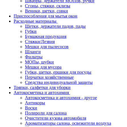
Швабры, держатели МОПов, ручки
Сгоны, стяжки, склизы
Веники, щетки, совки
Приспособления для мытья окон
Расходные материалы
Щетки, держатели падов, пады
Губки
Бумажная продукция
Стяжки/Лезвия
Мешки для пылесосов
Шланги
Фильтры
МОПы, шубки
Мешки для мусора
Губки, щетки, ершики для посуды
Перчатки хозяйственные
Средства индивидуальной защиты
Тряпки, салфетки для уборки
Автокосметика и автохимия
Автокосметика и автохимия - другое
Антикоры
Воски
Полироли для салона
Очистители кузова автомобиля
Ароматизаторы салона, освежители воздуха