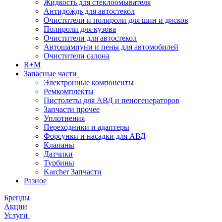
Жидкость для стеклоомывателя
Антидождь для автостекол
Очистители и полироли для шин и дисков
Полироли для кузова
Очистители для автостекол
Автошампуни и пены для автомобилей
Очистители салона
R+M
Запасные части
Электронные компоненты
Ремкомплекты
Пистолеты для АВД и пеногенераторов
Запчасти прочее
Уплотнения
Переходники и адаптеры
Форсунки и насадки для АВД
Клапаны
Датчики
Турбины
Karcher Запчасти
Разное
Бренды
Акции
Услуги