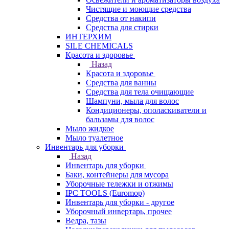
Чистящие и моющие средства
Средства от накипи
Средства для стирки
ИНТЕРХИМ
SILE CHEMICALS
Красота и здоровье
Назад
Красота и здоровье
Средства для ванны
Средства для тела очищающие
Шампуни, мыла для волос
Кондиционеры, ополаскиватели и
бальзамы для волос
Мыло жидкое
Мыло туалетное
Инвентарь для уборки
Назад
Инвентарь для уборки
Баки, контейнеры для мусора
Уборочные тележки и отжимы
IPC TOOLS (Euromop)
Инвентарь для уборки - другое
Уборочный инвертарь, прочее
Ведра, тазы