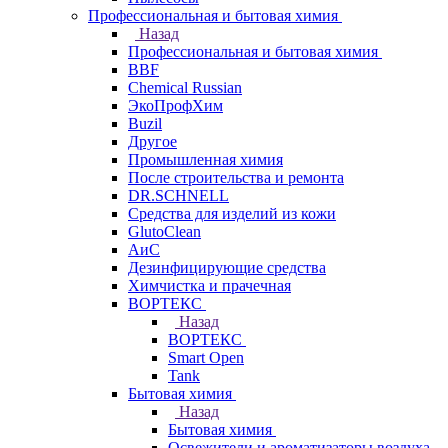
Профессиональная и бытовая химия
Назад
Профессиональная и бытовая химия
BBF
Chemical Russian
ЭкоПрофХим
Buzil
Другое
Промышленная химия
После строительства и ремонта
DR.SCHNELL
Средства для изделий из кожи
GlutoClean
АиС
Дезинфицирующие средства
Химчистка и прачечная
ВОРТЕКС
Назад
ВОРТЕКС
Smart Open
Tank
Бытовая химия
Назад
Бытовая химия
Освежители и ароматизаторы воздуха