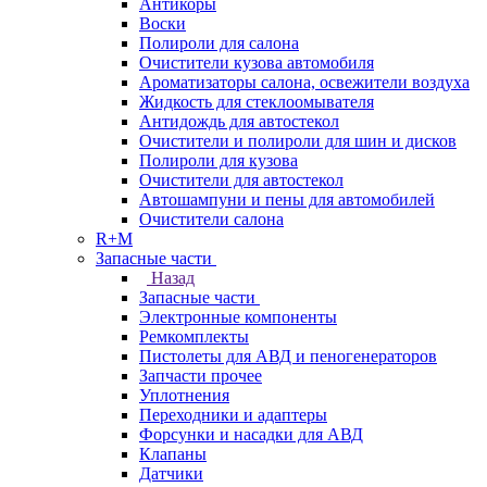
Антикоры
Воски
Полироли для салона
Очистители кузова автомобиля
Ароматизаторы салона, освежители воздуха
Жидкость для стеклоомывателя
Антидождь для автостекол
Очистители и полироли для шин и дисков
Полироли для кузова
Очистители для автостекол
Автошампуни и пены для автомобилей
Очистители салона
R+M
Запасные части
Назад
Запасные части
Электронные компоненты
Ремкомплекты
Пистолеты для АВД и пеногенераторов
Запчасти прочее
Уплотнения
Переходники и адаптеры
Форсунки и насадки для АВД
Клапаны
Датчики