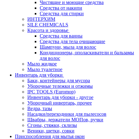
Чистящие и моющие средства
Средства от накипи
Средства для стирки
ИНТЕРХИМ
SILE CHEMICALS
Красота и здоровье
Средства для ванны
Средства для тела очищающие
Шампуни, мыла для волос
Кондиционеры, ополаскиватели и бальзамы
для волос
Мыло жидкое
Мыло туалетное
Инвентарь для уборки
Баки, контейнеры для мусора
Уборочные тележки и отжимы
IPC TOOLS (Euromop)
Инвентарь для уборки - другое
Уборочный инвертарь, прочее
Ведра, тазы
Насадки/переходники для пылесосов
Швабры, держатели МОПов, ручки
Сгоны, стяжки, склизы
Веники, щетки, совки
Приспособления для мытья окон