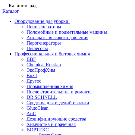
Калининград
Каталог
Оборудование для уборки
Пеногенераторы
Поломойные и подметальные машины
Аппараты высокого давления
Парогенераторы
Пылесосы
Профессиональная и бытовая химия
BBF
Chemical Russian
ЭкоПрофХим
Buzil
Другое
Промышленная химия
После строительства и ремонта
DR.SCHNELL
Средства для изделий из кожи
GlutoClean
АиС
Дезинфицирующие средства
Химчистка и прачечная
ВОРТЕКС