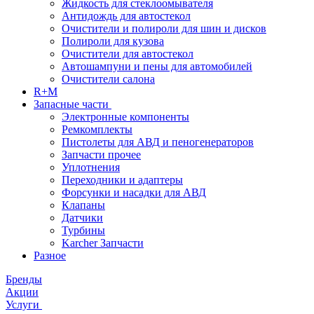
Жидкость для стеклоомывателя
Антидождь для автостекол
Очистители и полироли для шин и дисков
Полироли для кузова
Очистители для автостекол
Автошампуни и пены для автомобилей
Очистители салона
R+M
Запасные части
Электронные компоненты
Ремкомплекты
Пистолеты для АВД и пеногенераторов
Запчасти прочее
Уплотнения
Переходники и адаптеры
Форсунки и насадки для АВД
Клапаны
Датчики
Турбины
Karcher Запчасти
Разное
Бренды
Акции
Услуги