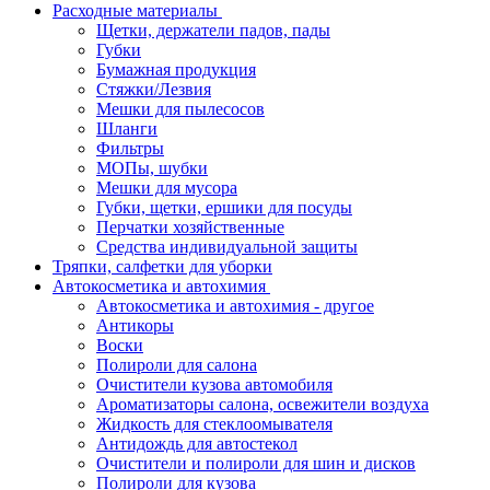
Расходные материалы
Щетки, держатели падов, пады
Губки
Бумажная продукция
Стяжки/Лезвия
Мешки для пылесосов
Шланги
Фильтры
МОПы, шубки
Мешки для мусора
Губки, щетки, ершики для посуды
Перчатки хозяйственные
Средства индивидуальной защиты
Тряпки, салфетки для уборки
Автокосметика и автохимия
Автокосметика и автохимия - другое
Антикоры
Воски
Полироли для салона
Очистители кузова автомобиля
Ароматизаторы салона, освежители воздуха
Жидкость для стеклоомывателя
Антидождь для автостекол
Очистители и полироли для шин и дисков
Полироли для кузова