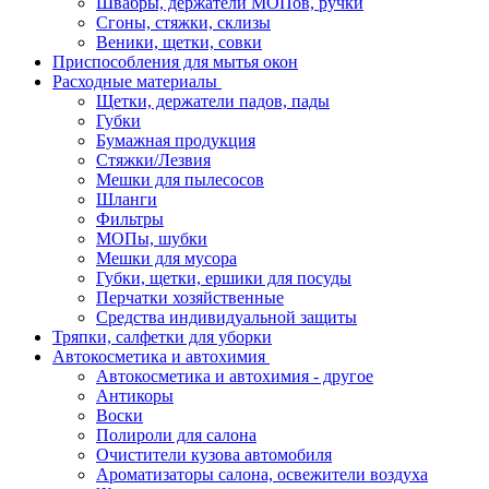
Швабры, держатели МОПов, ручки
Сгоны, стяжки, склизы
Веники, щетки, совки
Приспособления для мытья окон
Расходные материалы
Щетки, держатели падов, пады
Губки
Бумажная продукция
Стяжки/Лезвия
Мешки для пылесосов
Шланги
Фильтры
МОПы, шубки
Мешки для мусора
Губки, щетки, ершики для посуды
Перчатки хозяйственные
Средства индивидуальной защиты
Тряпки, салфетки для уборки
Автокосметика и автохимия
Автокосметика и автохимия - другое
Антикоры
Воски
Полироли для салона
Очистители кузова автомобиля
Ароматизаторы салона, освежители воздуха