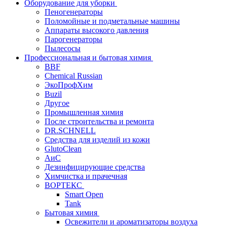
Оборудование для уборки
Пеногенераторы
Поломойные и подметальные машины
Аппараты высокого давления
Парогенераторы
Пылесосы
Профессиональная и бытовая химия
BBF
Chemical Russian
ЭкоПрофХим
Buzil
Другое
Промышленная химия
После строительства и ремонта
DR.SCHNELL
Средства для изделий из кожи
GlutoClean
АиС
Дезинфицирующие средства
Химчистка и прачечная
ВОРТЕКС
Smart Open
Tank
Бытовая химия
Освежители и ароматизаторы воздуха